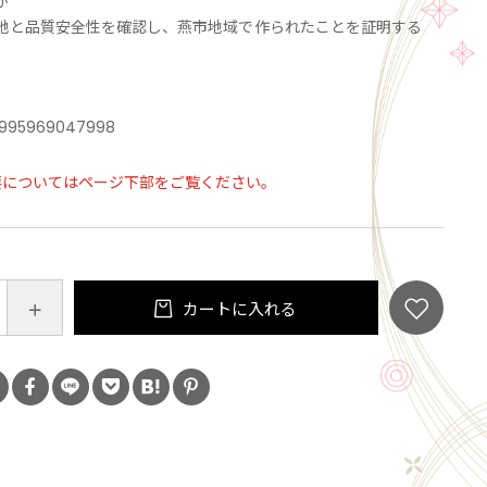
が
地と品質安全性を確認し、燕市地域で作られたことを証明する
。
995969047998
要についてはページ下部をご覧ください。
カートに入れる