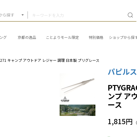
から探す
ング
京都の逸品
ことよりモール限定
特別価格
ショップから探
Y-T271 キャンプ アウトドア レジャー 調理 日本製 プリグレース
パピルス
PTYGR
ンプ ア
ース
1,815円