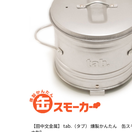
【田中文金属】 tab.（タブ） 燻製かんたん 缶スモー