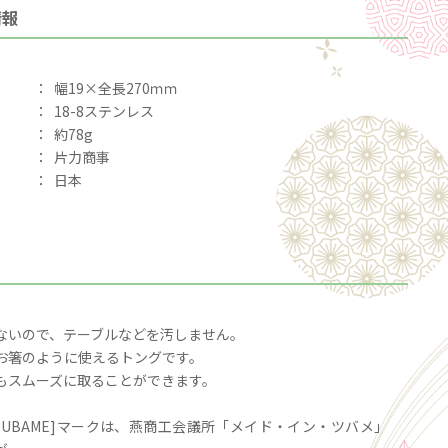
情報
：
幅19×全長270ｍｍ
：
18-8ステンレス
：
約78g
：
片力商事
：
日本
ないので、テーブルなどを汚しません。
お箸のように使えるトングです。
もスムーズに取ることができます。
in TSUBAME]マークは、燕商工会議所「メイド・イン・ツバメ」