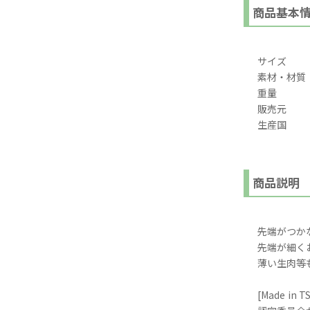
商品基本
サイズ
素材・材質
重量
販売元
生産国
商品説明
先端がつか
先端が細く
薄い生肉等
[Made 