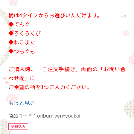
柄は4タイプからお選びいただけます。
◆てんぐ
◆ろくろくび
◆ねこまた
◆つちぐも
ご購入時、「ご注文手続き」画面の「お問い合
わせ欄」に
ご希望の柄を1つご入力ください。
（※ご希望の柄の記入がない場合はこちらで任
もっと見る
意の柄を選ばせていただきます。予めご理解、
ご了承をお願いします。）
商品コード：
oribumisen-youkai
送料込み
折ってさしこんで、ないしょの言伝