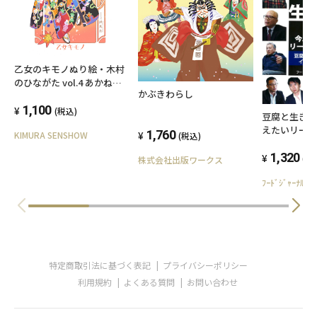
乙女のキモノぬり絵・木村
のひながた vol.4 あかねち
かぶきわらし
ゃんの振袖
1,100
(税込)
豆腐と生き
えたいリー
1,760
KIMURA SENSHOW
(税込)
腐メーカー
ュー集
1,320
(税
株式会社出版ワークス
ﾌｰﾄﾞｼﾞｬｰﾅﾙ
特定商取引法に基づく表記
プライバシーポリシー
利用規約
よくある質問
お問い合わせ