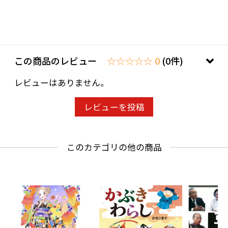
商品仕様
内容量：1冊
サイズ：幅7.3cm×高さ11.2cm
この商品のレビュー
☆☆☆☆☆ 0
(0件)
重さ：約15g
レビューはありません。
素材：奉書紙
本体ページ数：20枚
レビューを投稿
包装：OPP袋
このカテゴリの他の商品
※こちらの商品は追跡番号なし・発送から到着
まで最長3日程度での発送となります。（土日
祝・大型連休除く）