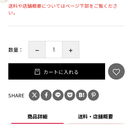
送料や店舗概要についてはページ下部をご覧くださ
い。
メモ部分を半分に折ることで、書いた内容を秘
密にできます。
電話の内容のメモ書きや、仕事の引継ぎ、ちょ
っとした贈り物に添える手紙になど、様々なシ
数量：
ーンで使えます。
京都らしいモチーフのデザインなので、お土産
やプレゼントにも。
カートに入れる
ちょっと怖い、けれどもどこか可愛い、妖怪シ
SHARE
リーズは全4種
・ねこまた
・てんぐ
商品詳細
送料・店舗概要
・ろくろ首
・つちぐも