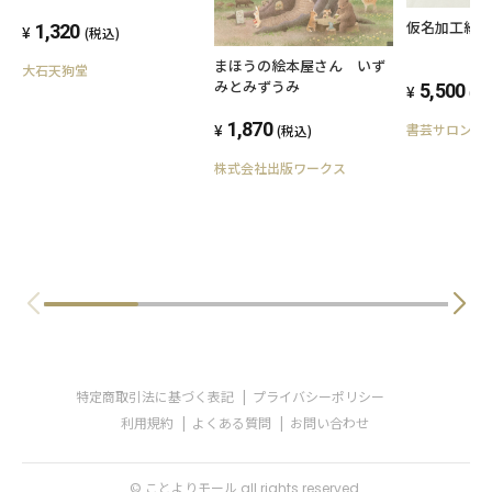
仮名加工紙
1,320
(税込)
まほうの絵本屋さん いず
大石天狗堂
みとみずうみ
5,500
(税
1,870
書芸サロン賛
(税込)
株式会社出版ワークス
特定商取引法に基づく表記
プライバシーポリシー
利用規約
よくある質問
お問い合わせ
© ことよりモール all rights reserved.