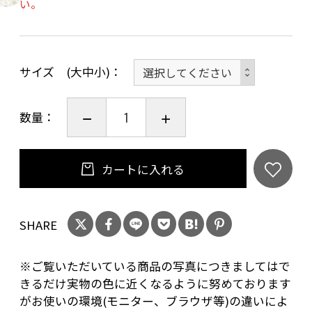
い。
直径25ｍｍ 厚み1.5ｍｍ 重量3.3ｇ
材質 マンホール…チタン製 外枠はありま
せん
サイズ (大中小)
①富山市 アザミ
数量：
②富山市 常夜燈・越中舟橋風景・桜
カートに入れる
③富山市 花火・東西橋・桜
④富山市 富山城と路面電車
SHARE
⑤富山市 岩瀬森家と北前船
※ご覧いただいている商品の写真につきましてはで
きるだけ実物の色に近くなるように努めております
がお使いの環境(モニター、ブラウザ等)の違いによ
⑥富山市 水仙