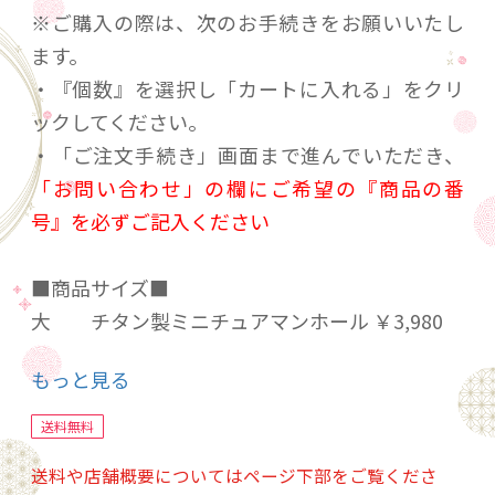
※ご購入の際は、次のお手続きをお願いいたし
ます。
・『個数』を選択し「カートに入れる」をクリ
ックしてください。
・「ご注文手続き」画面まで進んでいただき、
「お問い合わせ」の欄にご希望の『商品の番
号』を必ずご記入ください
■商品サイズ■
大 チタン製ミニチュアマンホール ￥3,980
直径100ｍｍ 厚み5ｍｍ 重量65ｇ
もっと見る
材質 マンホール…チタン製 外枠…ABS樹脂
製
送料無料
送料や店舗概要についてはページ下部をご覧くださ
小 チタン製マンホールメダル ￥1.500