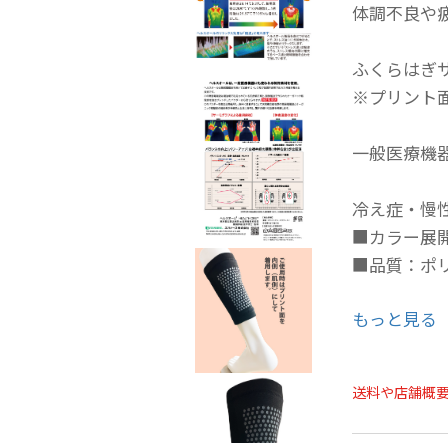
体調不良や
ふくらはぎ
※プリント
一般医療機
冷え症・慢
■カラー展
■品質：ポ
もっと見る
・慢性の冷
・血流不良
送料や店舗概
・動きやす