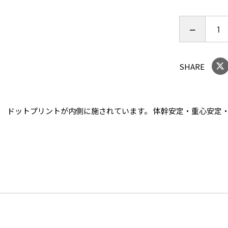
・保温性と
【神経をコ
特許素材の
SHARE
に着用する
お肌に異常
石 ドットプリントが内側に施されています。 体幹安定・重心安定
を中止し、
体幹安定・
るアイテム
【高齢者の
年齢ととも
になるリス