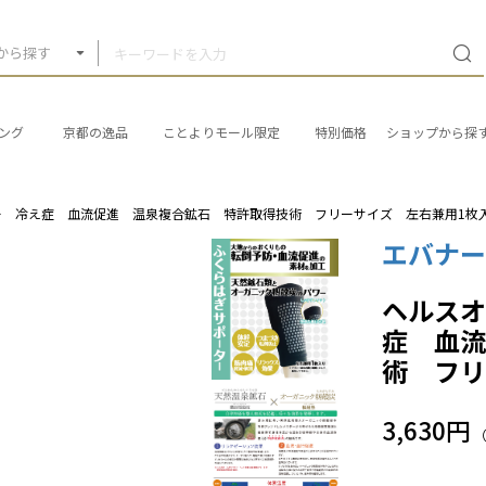
から探す
ング
京都の逸品
ことよりモール限定
特別価格
ショップから探
ー 冷え症 血流促進 温泉複合鉱石 特許取得技術 フリーサイズ 左右兼用1枚
エバナー
ヘルス
症 血
術 フリ
3,630円