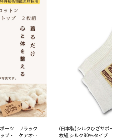
ポーツ リラック
(日本製)シルクひざサポーター 日本製
ップ・ ケアオー
枚組 シルク80％タイプ