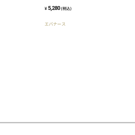
ル タンクトップ レディース 婦人【サイズM
5,280
(税込)
エバナース