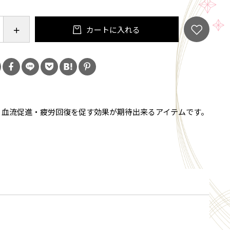
通気性の両方をお求めの方
カートに入れる
ンディショニングする】
温泉複合鉱石 ドットプリントが内側に施され、肌側
事でより効果的です。
があるときや、お肌に合わない場合はすみやかに使用
・血流促進・疲労回復を促す効果が期待出来るアイテムです。
専門医にご相談ください。
重心安定・血流促進・疲労回復を促す効果が期待出来
です。
転倒の転倒防止】
に体幹が不安定になり、つまずいて転倒して寝たきり
クが高く転倒防止効果が期待できます。