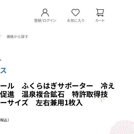
登録/ログイン
お気に入り
カート
す
価格から探す
入
ス
オール ふくらはぎサポーター 冷え
流促進 温泉複合鉱石 特許取得技
ーサイズ 左右兼用1枚入
（税込）