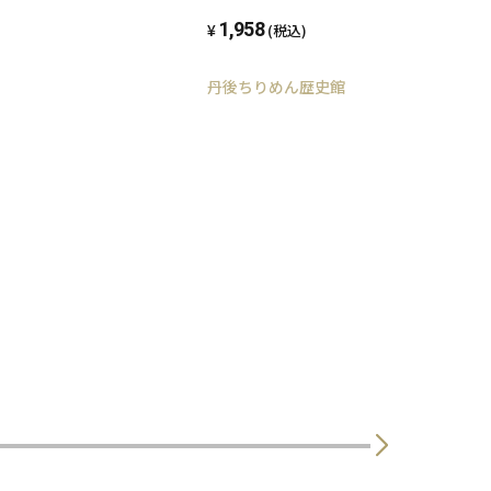
,L,LL】
1,958
(税込)
丹後ちりめん歴史館