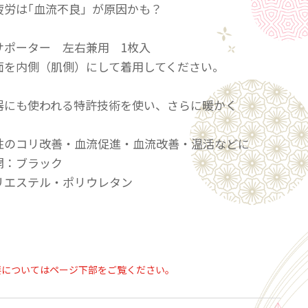
疲労は｢血流不良」が原因かも？
サポーター 左右兼用 1枚入
面を内側（肌側）にして着用してください。
器にも使われる特許技術を使い、さらに暖かく
性のコリ改善・血流促進・血流改善・温活などに
開：ブラック
リエステル・ポリウレタン
えにお困りのかた
で体調不良のかた
要についてはページ下部をご覧ください。
いサポーターをお探しのかた