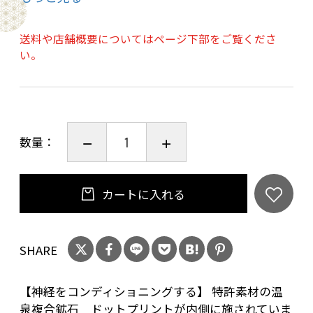
体幹安定・重心安定・血流促進・疲労回復を促
送料や店舗概要についてはページ下部をご覧くださ
す効果が期待出来るアイテムです。
い。
●立ち仕事でお疲れのかた
●睡眠時の足の冷え対策
●スポーツの際の体幹安定（ゴルフ・野球・サ
数量：
ッカー・テニス・フィッシング・テニス・卓
球・柔道・ヨガなど）におすすめ
●血流促進の効果があり、冷え性の方などにお
カートに入れる
すすめ
●疲労回復、筋肉痛の軽減、解消が期待できま
SHARE
す。
●ご両親へのプレゼントにも
【神経をコンディショニングする】 特許素材の温
泉複合鉱石 ドットプリントが内側に施されていま