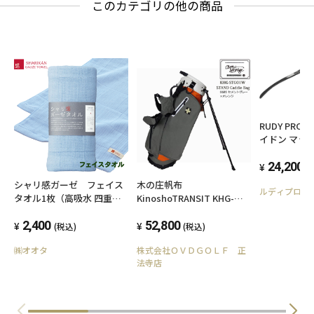
このカテゴリの他の商品
RUDY PROJ
イドン マッ
ーム レーザ
ズ SP530906
24,200
(
シャリ感ガーゼ フェイス
木の庄帆布
ルディプロジ
タオル1枚（高吸水 四重織
KinoshoTRANSIT KHG-
ガーゼ）（色：ブルー）
STG01W 帆布スタンドキャ
2,400
ディバッグ 2023年モデル
52,800
(税込)
(税込)
0685 セメントグレー×オレ
㈱オオタ
株式会社ＯＶＤＧＯＬＦ 正
ンジ
法寺店