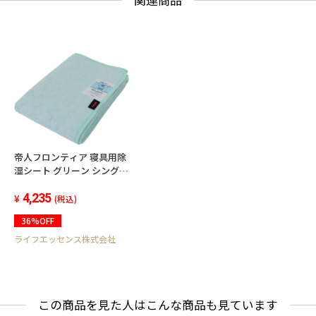
関連商品
帝人フロンティア 寝具用除
湿シート グリーン シングル
(90×180cm) 快眠ドライ
Plus 防ダニ抗菌防臭 日本製
4,235
(税込)
ベルオアシス
36%OFF
ライフエッセンス株式会社
この商品を見た人はこんな商品も見ています