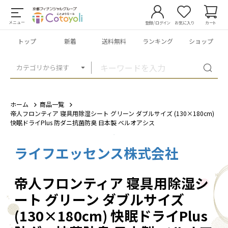
メニュー
登録/ログイン
お気に入り
カート
トップ
新着
送料無料
ランキング
ショップ
カテゴリから探す
ホーム
商品一覧
帝人フロンティア 寝具用除湿シート グリーン ダブルサイズ (130×180cm)
快眠ドライPlus 防ダニ抗菌防臭 日本製 ベルオアシス
ライフエッセンス株式会社
1
/
5
帝人フロンティア 寝具用除湿シ
ート グリーン ダブルサイズ
(130×180cm) 快眠ドライPlus