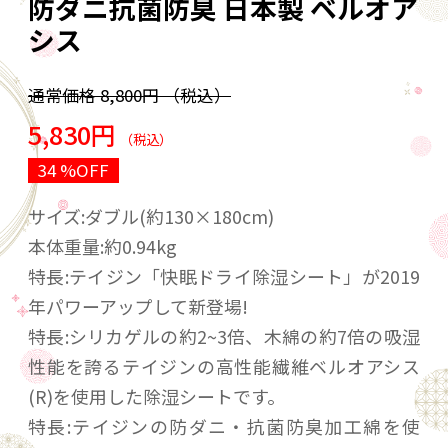
防ダニ抗菌防臭 日本製 ベルオア
シス
通常価格
8,800円
（税込）
5,830円
（税込）
34 %OFF
サイズ:ダブル(約130×180cm)
本体重量:約0.94kg
特長:テイジン「快眠ドライ除湿シート」が2019
年パワーアップして新登場!
特長:シリカゲルの約2~3倍、木綿の約7倍の吸湿
性能を誇るテイジンの高性能繊維ベルオアシス
(R)を使用した除湿シートです。
特長:テイジンの防ダニ・抗菌防臭加工綿を使