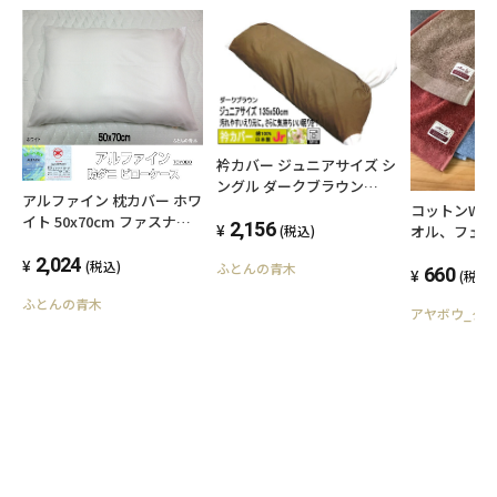
衿カバー ジュニアサイズ シ
ングル ダークブラウン
アルファイン 枕カバー ホワ
135x50cm 日本製 綿100%
コットンWタ
イト 50x70cm ファスナー
オールシーズン 平織りタイ
2,156
オル、フェ
(税込)
タイプ 東洋紡生地 ALFAIN
プ 簡単装着 高級ブロード
ンドタオル
日本製 自社生産品 洗える
2,024
(税込)
ふとんの青木
国産生地 洗える ウォッシャ
660
(税込)
ピローケース ダニ・ハウス
ブル 襟カバー エリカバー
ふとんの青木
ダスト・花粉 アレルギー対
えりカバー シングルサイズ
アヤボウ_タ
策 ウォッシャブル オリジナ
掛け布団用 汚れ防止 介護用
ル ハンドメイド ネコポス送
ハンドメイド オリジナル 丁
料無料
寧な縫製 SWING COLOR ふ
とんの青木 メール便送料無
料