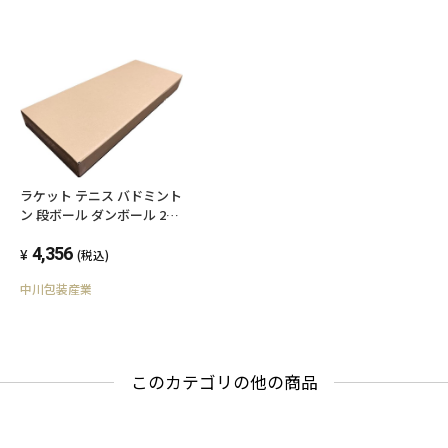
ラケット テニス バドミント
ン 段ボール ダンボール 20
枚セット 茶色 送料無料 内
寸約744mmx幅310mmx厚
4,356
(税込)
さ75mm 紙の厚さ3mm 日
中川包装産業
本製 006-003
このカテゴリの他の商品