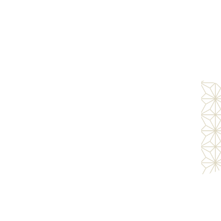
ト】
ダ、グランデプント、バルケッタ、フィアット500
ン】
ロメオ】
ステル100％
水・防炎加工カラーコーティング
フト起毛加工
ー
モニター発色の具合により、色合いが異なる場合がご