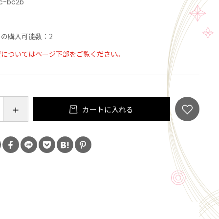
商品です。
c-bc2b
の購入可能数：2
.30m～4.50m
要についてはページ下部をご覧ください。
.40m～1.70m
：小型車
種
カートに入れる
ポーツ、スプリンター、カリーナ、コロナ、セリカ、
30系)、アルテッツア、ターセル、コルサ、パッソ(セ
)、MR-2、プラッツ、スターレット、デュエット、カリ
ス、オーパ、アレックス、ベルタ、アクシオ、IQ、ア