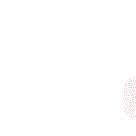
】
アプローズ、ブーン(ルミナスはRB4)、ミラ
スイフト、ラパン、イグニス、バレーノ
スワーゲン】
フ