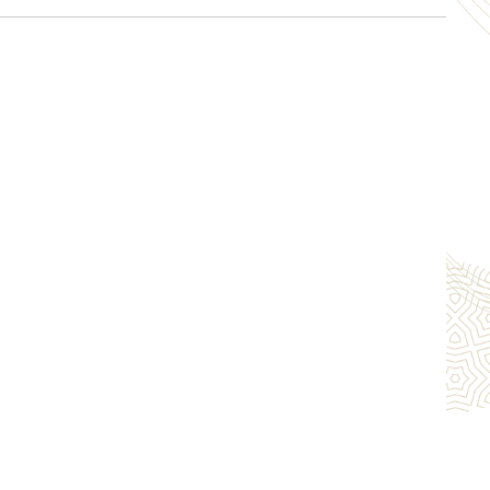
セア、ルキノ、プリメーラ(～2000年)、パルサー、
、マーチ、ウイングロード
リスマ、エクリプス、ランサー、セディア、ミラージ
ィ、リベロ、ekワゴン
ァミリア、ロードスター、レビュー、ベリーサ
ッチバック、インテグラ、ドマーニ、アリア、ロゴ、
、ゼスト