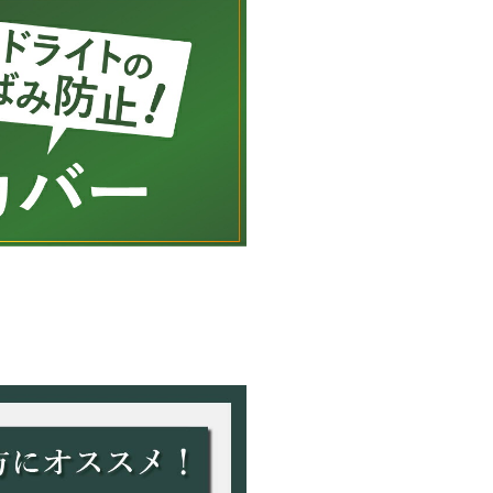
【イスズ】
ジェミニ
【ダイハツ
シャレード、
【スズキ】
カルタス、
【BMW】
1シリーズ
【フォルク
ポロ、ゴル