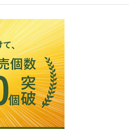
サニー、プレ
NXクーペ
【三菱】
FTO、カ
ュ、アステ
【マツダ】
RX-7、フ
【ホンダ】
シビックハ
インサイト
【スバル】
レオーネ