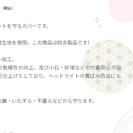
（税込）
ットを守るカバーです。
級生地を使用。この商品は防炎製品です!
ト加工。
の乾燥性の向上、及び小石・砂埃などの付着抑止の目
毛仕上げとしており、ヘッドライトの黄ばみ防止にも
の糞・いたずら・不審火などから守ります。
ミラーにゴムをひっかけて車前部にかけるだけなので
日ご使用して頂けます。