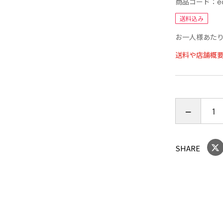
大変便利な
商品コード：
e
送料込み
適合目安
お一人様あたり
●車 長 ：3
送料や店舗概
●車 幅 ：1
●形 状 
主な適合車
【トヨタ】
カローラス
プリウス(～
SHARE
ッテはRB4
ブ、ランク
クア
【日産】