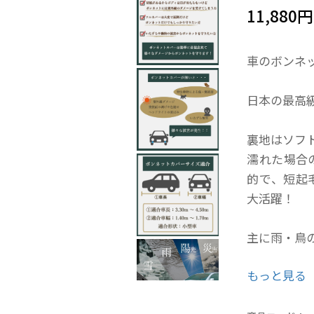
11,880円
車のボンネ
日本の最高
裏地はソフ
濡れた場合
的で、短起
大活躍！
主に雨・鳥
もっと見る
左右のドア
手間なく毎