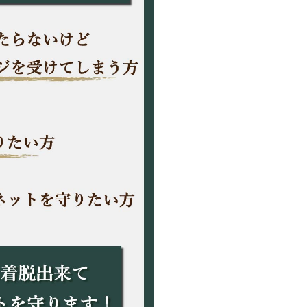
【フィアッ
ニューパン
【シトロエ
C2、C3
【アルファ
145、147
素材：ポリエ
［表面］撥
［裏面］ソ
色：シルバ
注意事項：