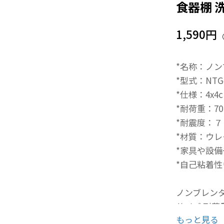
食器棚 
1,590円
*名称：ノ
*型式：NTG4
*仕様：4x4
*耐荷重：70
*耐震度：７
*材質：ウ
*家具や設
*自己粘着
ノンブレン
サイズ 耐荷
もっと見る
40x40mm/