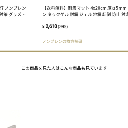
度7 ノンブレン
【送料無料】耐震マット 4x20cm 厚さ5mm 
 対策 グッズ
ン タックゲル 耐震 ジェル 地震 転倒 防止 対
 耐震ジェル
ズ 防振マット 防音マット 地震対策グッズ 
2,610
濯機
ル テレビ転倒防止 転倒防止 冷蔵庫 テレビ 
(税込)
ノンブレンの枚方技研
この商品を見た人はこんな商品も見ています