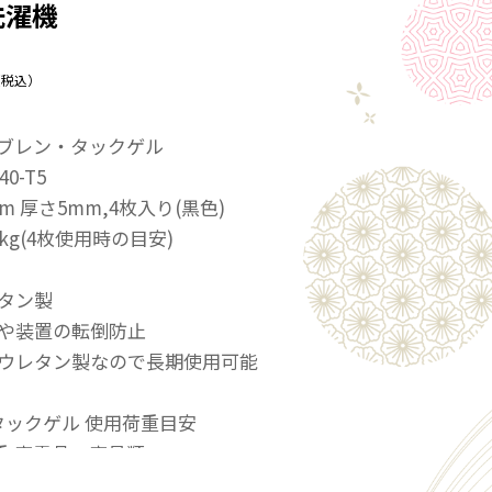
洗濯機
（税込）
ンブレン・タックゲル
0-T5
cm 厚さ5mm,4枚入り(黒色)
kg(4枚使用時の目安)
レタン製
備や装置の転倒防止
性ウレタン製なので長期使用可能
タックゲル 使用荷重目安
重 家電品・家具類
2枚 ～30kg 小型