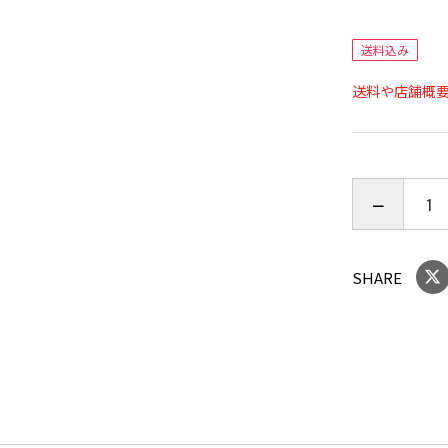
40x40mm/
50x50mm/
送料込み
50x70mm/
送料や店舗概
100x100mm
SHARE