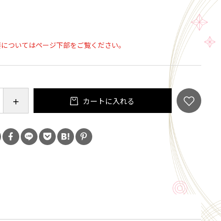
4枚 ～70kg 中型
4枚 ～100kg 大型
4枚 ～120kg 大型
要についてはページ下部をご覧ください。
/1枚 ～120kg 大型
カートに入れる