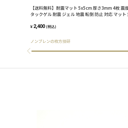
【送料無料】耐震マット 5x5cm 厚さ3mm 4枚 震
タックゲル 耐震 ジェル 地震 転倒 防止 対応 マット
防振マット 防音マット 地震対策グッズ 耐震グッズ
2,400
テレビ転倒防止 転倒防止 冷蔵庫 テレビ 食器棚 洗
(税込)
ノンブレンの枚方技研