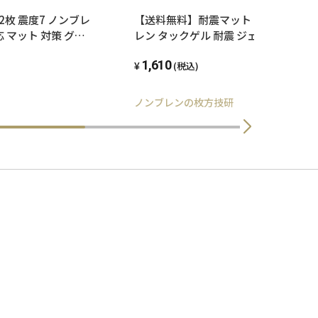
2枚 震度7 ノンブレ
【送料無料】耐震マット 10x10cm 厚さ
応 マット 対策 グッ
レン タックゲル 耐震 ジェル 地震 転倒 
耐震グッズ 耐震ジェ
ッズ 防振マット 防音マット 地震対策
1,610
食器棚 洗濯機
ェル テレビ転倒防止 転倒防止 冷蔵庫 
(税込)
ノンブレンの枚方技研