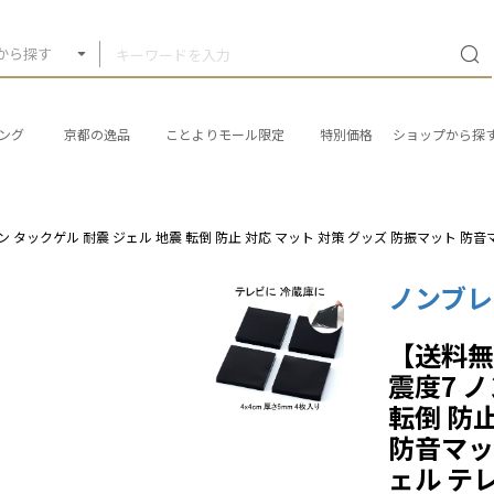
から探す
ング
京都の逸品
ことよりモール限定
特別価格
ショップから探
ブレン タックゲル 耐震 ジェル 地震 転倒 防止 対応 マット 対策 グッズ 防振マット
ノンブ
【送料無
震度7 
転倒 防
防音マッ
ェル テ