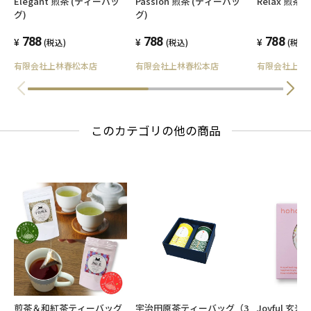
Relax 煎茶
Elegant 煎茶 (ティーバッ
Passion 煎茶 (ティーバッ
グ)
グ)
788
788
788
(税込)
(税込)
(税込)
有限会社上林
有限会社上林春松本店
有限会社上林春松本店
このカテゴリの他の商品
煎茶＆和紅茶ティーバッグ
宇治田原茶ティーバッグ（3
Joyful 玄