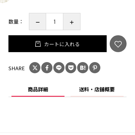
[箱サイズ]
数量：
縦11.2×横11.2×奥4.2cm
[賞味期限]
カートに入れる
6ヶ月
SHARE
商品詳細
送料・店舗概要