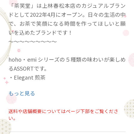
「茶笑堂」は上林春松本店のカジュアルブラン
ドとして2022年4月にオープン。日々の生活の中
で、お茶で笑顔になる時間を作ってほしいと願
いを込めたブランドです！
〜〜〜〜〜〜〜〜〜
hoho・emi シリーズの５種類の味わいが楽しめ
るASSORTです。
・Elegant 煎茶
・Passion 煎茶
もっと見る
・Relax 煎茶
・Always ほうじ茶
送料や店舗概要についてはページ下部をご覧くださ
・Joyful 玄米茶
い。
各4g×5種類入り