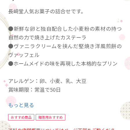
長﨑堂人気お菓子の詰合せです。
●新鮮な卵と独自配合した小麦粉の素材の持つ
自然の力で焼き上げたカステーラ
●ヴァニラクリームを挟んだ堅焼き洋風煎餅の
ヴァッフェル
●ホームメイドの味を再現した本格的なプリン
アレルゲン：卵、小麦、乳、大豆
賞味期限：常温で50日
もっと見る
カステーラ 5切×2袋
ヴァッフェル 7枚
おすすめ商品
贈答用おすすめ
プリンアトリエ 5個