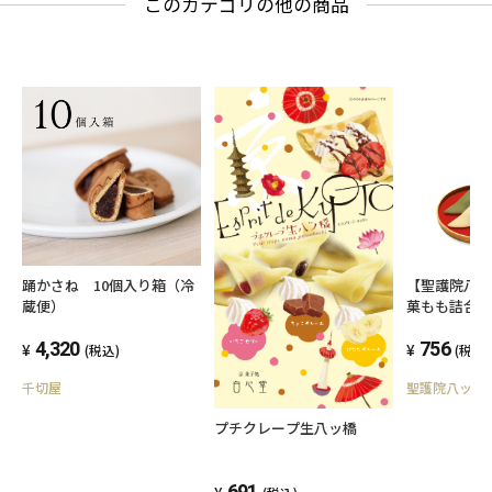
このカテゴリの他の商品
踊かさね 10個入り箱（冷
【聖護院八
蔵便）
菓もも詰合 
4,320
756
(税込)
(税込)
千切屋
聖護院八ッ橋
プチクレープ生八ッ橋
691