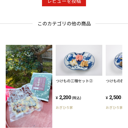
レビューを投稿
このカテゴリの他の商品
つけもの三種セット②
つけもの四
2,200
2,500
(税込)
(税
おぎひろ家
おぎひろ家