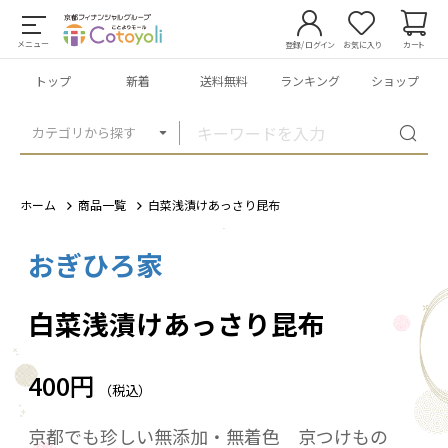
メニュー
登録/ログイン
お気に入り
カート
トップ
新着
送料無料
ランキング
ショップ
カテゴリから探す
ホーム
商品一覧
白菜浅漬けあっさり昆布
おぎひろ家
1
/
1
白菜浅漬けあっさり昆布
400円
（税込）
京都でも珍しい無添加・無着色 京つけもの