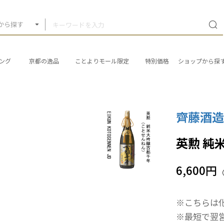
から探す
ング
京都の逸品
ことよりモール限定
特別価格
ショップから探
齊藤酒造
英勲 純
6,600円
※こちらは
※最短で翌