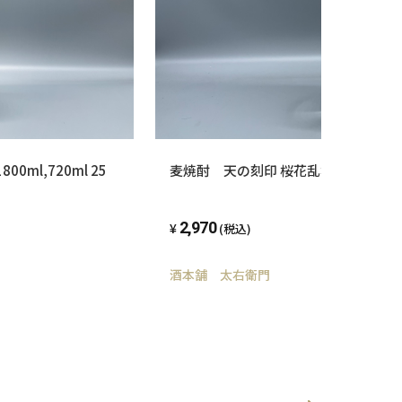
ml,720ml 25
麦焼酎 天の刻印 桜花乱舞 佐藤焼酎製造
2,970
(税込)
酒本舗 太右衛門