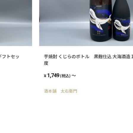
ギフトセッ
芋焼酎 くじらのボトル 黒麹仕込 大海酒造 1800
度
1,749
～
(税込)
酒本舗 太右衛門