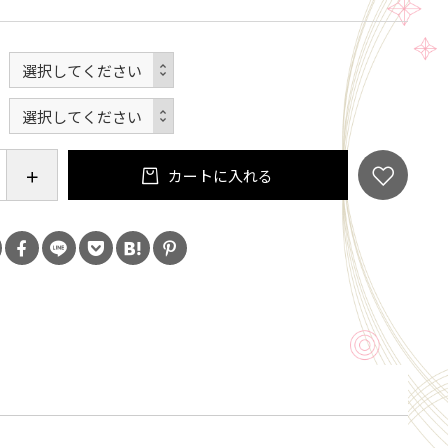
京都伏見の名水で絶妙に溶け合わせた逸品です。
ターナショナルサケチャレンジ」2016のシルバー受
ターナショナルワインチャレンジ」2021のシルバー受
本酒品評会においても高い評価をいただいております。
の飲酒は法律で禁止されています。当店は20歳未満
カートに入れる
類の販売はいたしておりません。
「ご注文手続き」画面の「お問い合わせ欄」に、生
ず入力してください。
ール会員で生年月日登録済みの方は、お問い合わ
力は不要です。