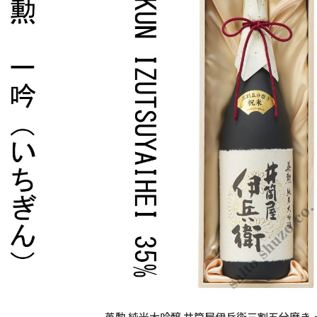
英勲 純米大吟醸 井筒屋伊兵衛三割五分磨き・1