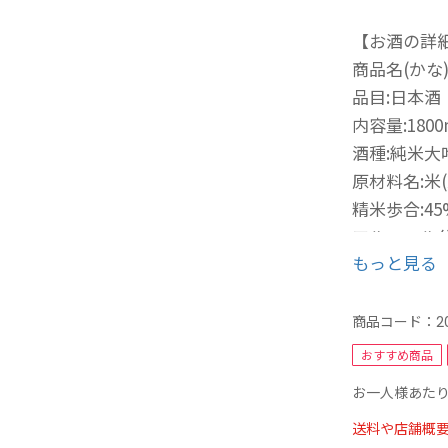
【お酒の詳
商品名(かな
品目:日本酒
内容量:1800
酒種:純米大
原材料名:米
精米歩合:45
アルコール分
もっと見る
味の特徴:中
お奨めの飲
商品コード：
2
悠久の歴史
おすすめ商品
純米大吟醸
お一人様あたり
京都産酒造
送料や店舗概
まろやかで