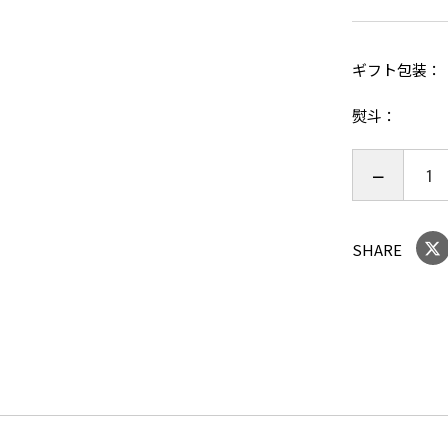
勲の技術と
また「イン
賞、「イン
ギフト包装
賞など、日
熨斗
20歳未満
の方への酒
ご購入時、
年月日を必
SHARE
ことよりモ
せ欄への入