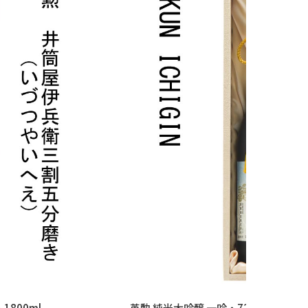
800ml
英勲 純米大吟醸 一吟・720ml