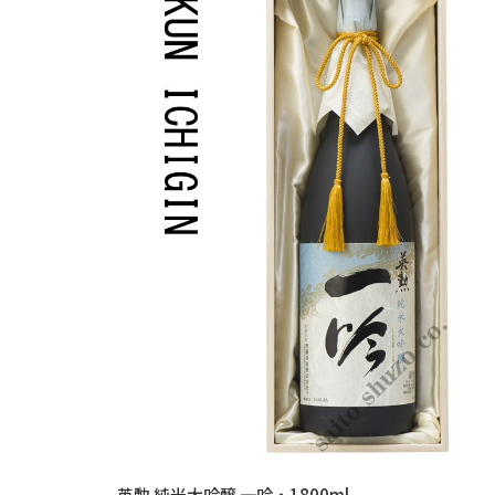
英勲 純米大吟醸 一吟・1800ml