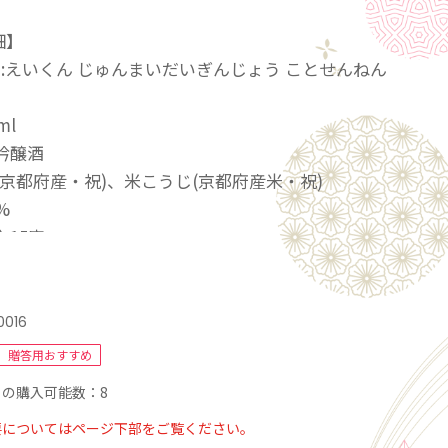
細】
):えいくん じゅんまいだいぎんじょう ことせんねん
ml
吟醸酒
(京都府産・祝)、米こうじ(京都府産米・祝)
%
:15度
口、やや濃醇
み方:冷やして、室温で
0016
ある京都にちなんで名付けた「古都千年」シリーズの
贈答用おすすめ
酒です。
の購入可能数：8
好適米「祝(いわい)」の特性を引き出し、深みのある
要についてはページ下部をご覧ください。
上品な味わいと、フルーティーで豊かな吟醸香を、英