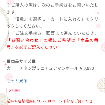
※ご購入の際は、次のお手続きをお願いいたし
ます。
・『個数』を選択し「カートに入れる」をクリ
ックしてください。
・「ご注文手続き」画面まで進んでいただき、
「お問い合わせ」の欄にご希望の『商品の番
号』を必ずご記入ください
■商品サイズ■
大 チタン製ミニチュアマンホール ￥3,980
直径100ｍｍ 厚み5ｍｍ 重量65ｇ
もっと見る
材質 マンホール…チタン製 外枠…ABS樹脂
製
送料無料
送料や店舗概要についてはページ下部をご覧くださ
小 チタン製マンホールメダル ￥1.500