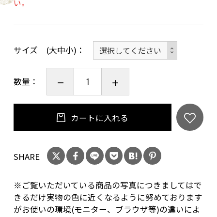
い。
直径25ｍｍ 厚み1.5ｍｍ 重量3.3ｇ
材質 マンホール…チタン製 外枠はありま
せん
サイズ (大中小)
①霧島市 クロガネモチ ヤマツバキ
数量：
②霧島市 ミヤマキリシマ ホオジロ
カートに入れる
SHARE
※ご覧いただいている商品の写真につきましてはで
きるだけ実物の色に近くなるように努めております
がお使いの環境(モニター、ブラウザ等)の違いによ