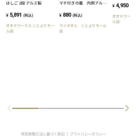
はしご 2段 アルミ製
マチ付き巾着 内側アルミ
4,950
(税
付
5,891
880
(税込)
(税込)
オオチワーク
ル店
オオチワークス ことよりモー
マイタオル ことよりモール
ル店
店
特定商取引法に基づく表記
プライバシーポリシー