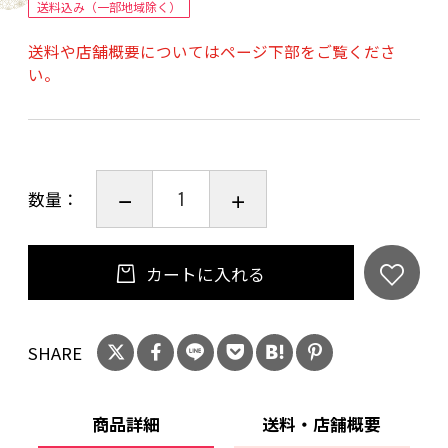
送料込み（一部地域除く）
の跡が付く可能性がございます。
送料や店舗概要についてはページ下部をご覧くださ
※ゴム製品特有の臭いがございます。
い。
850kg積トラック用 ダブルキャブトラック
エステル帆布製で強度、防水性は抜群です
数量：
ブラック 中国製
カートに入れる
荷台カバー 荷台シート 幌シート 850ｋｇ積
SHARE
トラックカバー ダブルキャブ トラックシート
カバー Ｗキャブシート
商品詳細
送料・店舗概要