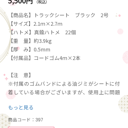
5,500円
（税込）
【商品名】トラックシート ブラック 2号
【サイズ】2.1ｍ×2.7ｍ
【ハトメ】真鍮ハトメ 22個
【重 量】約3.9kg
【厚 み】0.5mm
【付属品】コードゴム4ｍ×2本
【注 意】
※付属のゴムバンドによる油ジミがシートに付
着している場合がございますが、使用上に問題
はございません。
もっと見る
※梱包の性質上折り筋がついている可能性がご
ざいますが、使用上問題はございません。
商品コード：
397
※長期間取り付けをしている場合、車体にゴム