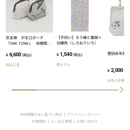
【手拭い】ろう梅と猫柳×
京友禅 がま口ポーチ
白練色（しろねりいろ）
『ONE TONE』 紗綾型
モノトーン
墾田永年私
1,540
6,600
(税込)
(税込)
都もだん
岡山工芸
2,000
(税
お茶の京都の
特定商取引法に基づく表記
プライバシーポリシー
利用規約
よくある質問
お問い合わせ