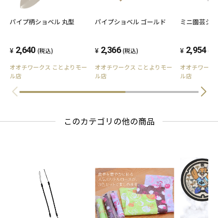
パイプ柄ショベル 丸型
パイプショベル ゴールド
ミニ園芸シ
2,640
2,366
2,954
(税込)
(税込)
(税
オオチワークス ことよりモー
オオチワークス ことよりモー
オオチワーク
ル店
ル店
ル店
このカテゴリの他の商品