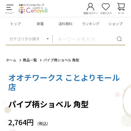
メニュー
登録/ログイン
お気に入り
カート
トップ
新着
送料無料
ランキング
ショップ
カテゴリから探す
ホーム
商品一覧
パイプ柄ショベル 角型
オオチワークス ことよりモール
1
/
5
店
パイプ柄ショベル 角型
2,764円
（税込）