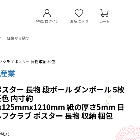
登録/ログイン
お気に入り
カート
す
価格から探す
ルフクラブ ポスター 長物 収納 梱包
装産業
ポスター 長物 段ボール ダンボール 5枚
茶色 内寸約
x125mmx1210mm 紙の厚さ5mm 日
ルフクラブ ポスター 長物 収納 梱包
（税込）