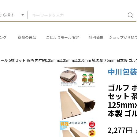
から探す
ング
京都の逸品
ことよりモール限定
特別価格
ショップから探
ル 5枚セット 茶色 内寸約125mmx125mmx1210mm 紙の厚さ5mm 日本製 ゴ
中川包
ゴルフ 
セット 
125mm
本製 ゴ
2,277円