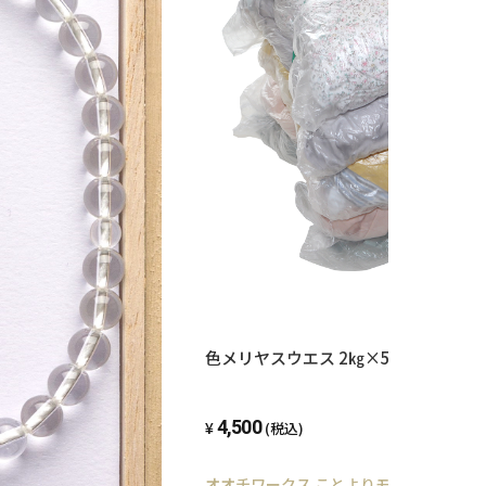
色メリヤスウエス 2㎏×5袋 10㎏
4,500
(税込)
オオチワークス ことよりモール店