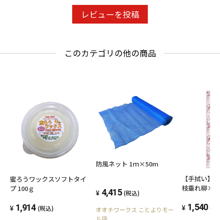
レビューを投稿
このカテゴリの他の商品
防風ネット 1ｍ×50m
【手拭い】
蜜ろうワックスソフトタイ
枝垂れ柳×
プ 100ｇ
4,415
(税込)
き）
1,540
1,914
(税
(税込)
オオチワークス ことよりモー
ル店