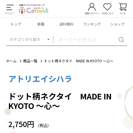
メニュー
登録/ログイン
お気に入り
カート
トップ
新着
送料無料
ランキング
ショップ
カテゴリから探す
ホーム
商品一覧
ドット柄ネクタイ MADE IN KYOTO 〜心〜
アトリエイシハラ
1
/
5
ドット柄ネクタイ MADE IN
KYOTO 〜心〜
2,750円
（税込）