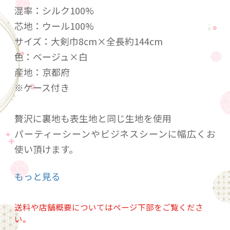
混率：シルク100%
芯地：ウール100%
サイズ：大剣巾8cm×全長約144cm
色：ベージュ×白
産地：京都府
※ケース付き
贅沢に裏地も表生地と同じ生地を使用
パーティーシーンやビジネスシーンに幅広くお
使い頂けます。
もっと見る
HAND MADEの為多少のサイズ誤差があります。
シルク製品は非常にデリケートな為、引っ掛か
送料や店舗概要についてはページ下部をご覧くださ
り、色落ち等ご注意ください。
い。