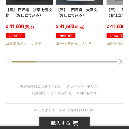
【帯】 西陣織 袋帯 七宝文
【帯】 西陣織 大華文
【帯】 西
様 （お仕立て込み）
（お仕立て込み）
（お仕立て
41,600
41,600
41,600
(税込)
(税込)
(
20%OFF
20%OFF
20%OFF
西陣帯 製造元 ササキ
西陣帯 製造元 ササキ
西陣帯 製造
特定商取引法に基づく表記
プライバシーポリシー
利用規約
よくある質問
お問い合わせ
© ことよりモール all rights reserved.
購入する