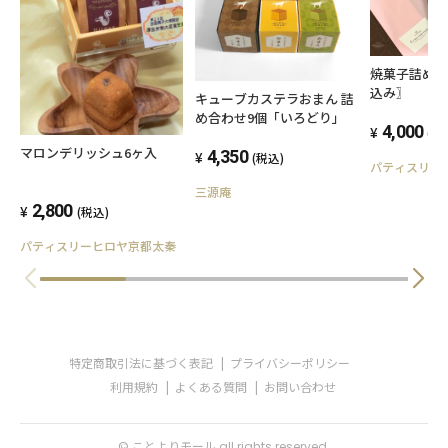
焼菓子詰め
込み〗
キューブカステラおまん 詰
め合わせ9個「いろどり」
4,000
(税
マロンデリッシュ6ヶ入
4,350
(税込)
パティスリー
三源庵
2,800
(税込)
パティスリーヒロヤ京都太秦
特定商取引法に基づく表記
プライバシーポリシー
利用規約
よくある質問
お問い合わせ
© ことよりモール all rights reserved.