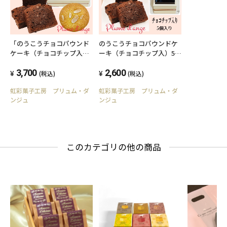
「のうこうチョコパウンド
のうこうチョコパウンドケ
ケーキ（チョコチップ入）
ーキ（チョコチップ入）5個
＆パン・ド・ジェーヌ」詰
入り 【送料込み】（北海
め合わせ 10個入り 【送
3,700
道、沖縄を除く）
2,600
(税込)
(税込)
料込み】（北海道、沖縄を
虹彩菓子工房 プリュム・ダ
虹彩菓子工房 プリュム・ダ
除く）
ンジュ
ンジュ
このカテゴリの他の商品