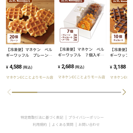
【冷凍便】マネケン ベル
【冷凍便】マネケン ベル
【冷凍便】
ギーワッフル ７個入ギフ
ギーワッフル プレーンワ
ギーワッフ
トセット【送料込み】
ッフル20個入【送料込み】
トワッフル1
2,688
4,588
み】
3,188
(税込)
(税込)
(税
マネケンECことよりモール店
マネケンECことよりモール店
マネケンEC
特定商取引法に基づく表記
プライバシーポリシー
利用規約
よくある質問
お問い合わせ