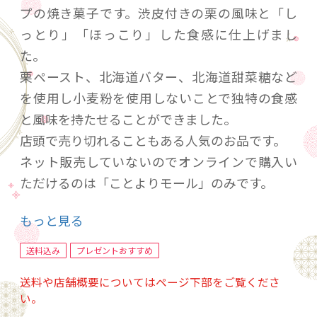
プの焼き菓子です。渋皮付きの栗の風味と「し
っとり」「ほっこり」した食感に仕上げまし
た。
栗ペースト、北海道バター、北海道甜菜糖など
を使用し小麦粉を使用しないことで独特の食感
と風味を持たせることができました。
店頭で売り切れることもある人気のお品です。
ネット販売していないのでオンラインで購入い
ただけるのは「ことよりモール」のみです。
送料は弊社負担にしておりますで店頭でお買い
もっと見る
上げいただくよりもお買い得となっております。
送料込み
プレゼントおすすめ
特定原材料：乳、卵 （同一のラインで小
送料や店舗概要についてはページ下部をご覧くださ
麦、アーモンドを含む商品を製造しています）
い。
賞味期限 35日 （賞味期限残日30前後でお届