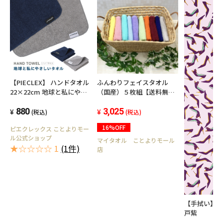
【PIECLEX】 ハンドタオル
ふんわりフェイスタオル
22×22cm 地球と私にやさ
（国産）５枚組【送料無
しいタオル
料】
880
3,025
(税込)
(税込)
16%OFF
ピエクレックス ことよりモー
ル公式ショップ
マイタオル ことよりモール
★☆☆☆☆ 1
(1件)
店
【手拭い】
戸紫