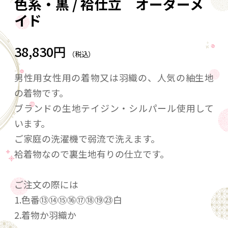
色系・黒 / 袷仕立 オーダーメ
イド
38,830円
（税込）
男性用女性用の着物又は羽織の、人気の紬生地
の着物です。
ブランドの生地テイジン・シルパール使用して
います。
ご家庭の洗濯機で弱流で洗えます。
袷着物なので裏生地有りの仕立です。
ご注文の際には
1.色番⑬⑭⑮⑯⑰⑱⑲㉓白
2.着物か羽織か