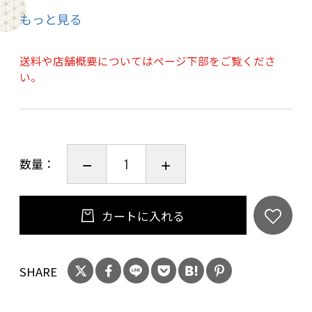
3.サイズ（型） 男性用1,2,3,4,5 女性用
もっと見る
1,2,3,4,5,6,7,8 型
4.裏生地の色（北斗）より
送料や店舗概要についてはページ下部をご覧くださ
を「ご注文画面」の「お問い合わせ」欄にご入
い。
力ください。
※角帯や帯は含んでおりません。
数量：
ご了承ください。
カートに入れる
※この商品は仕立て期間の為発送まで約2月かか
ります。
SHARE