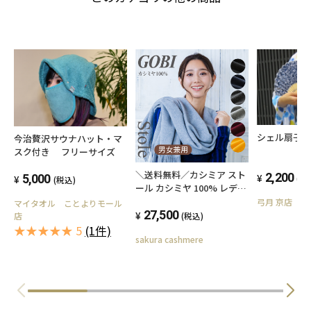
シェル扇子
今治贅沢サウナハット・マ
スク付き フリーサイズ
＼送料無料／カシミア スト
2,200
5,000
(税
(税込)
ール カシミヤ 100% レディ
ース メンズ ショール 無地
弓月 京店
マイタオル ことよりモール
カシミヤストール 大判スト
27,500
(税込)
店
ール カシミア マフラー カ
★★★★★ 5
(1件)
sakura cashmere
シミア100% GOBI ゴビ ギ
フトボックス無料 秋冬 防寒
羽織り ギフト プレゼント
誕生日