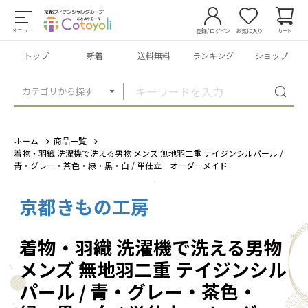
メニュー
登録/ログイン
お気に入り
カート
トップ
新着
送料無料
ランキング
ショップ
カテゴリから探す
ホーム
商品一覧
着物・羽織 洗濯機で洗える男物 メンズ 無地羽二重 テイジンシルパール /
青・グレー・茶色・緑・黒・白 / 単仕立 オーダーメイド
京都きもの工房
1
/
6
着物・羽織 洗濯機で洗える男物
メンズ 無地羽二重 テイジンシル
パール / 青・グレー・茶色・