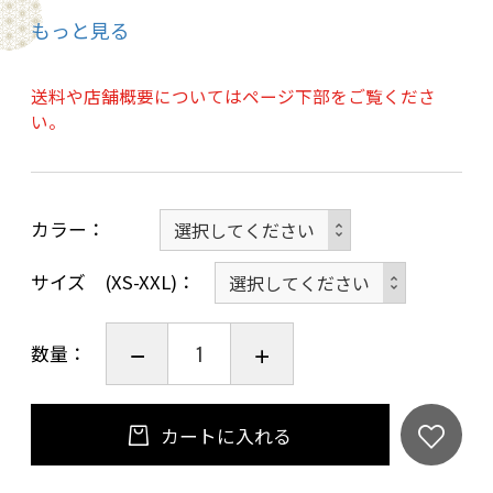
3.サイズ（型） 男性用1,2,3,4,5 女性用
もっと見る
1,2,3,4,5,6,7,8 型
を「ご注文画面」の「お問い合わせ」欄にご入
送料や店舗概要についてはページ下部をご覧くださ
力ください。
い。
※角帯や帯は含んでおりません。
カラー
ご了承ください。
サイズ (XS-XXL)
※この商品は仕立て期間の為発送まで約2月かか
数量：
ります。
カートに入れる