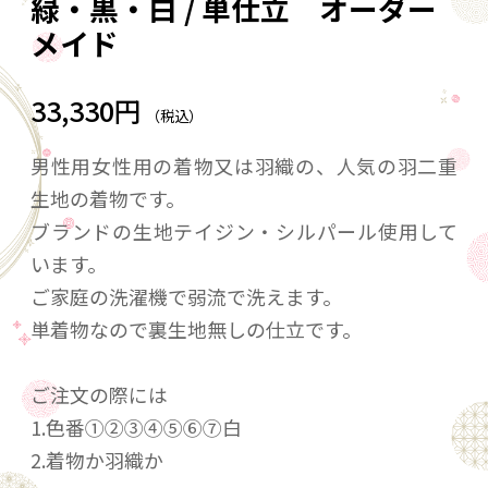
緑・黒・白 / 単仕立 オーダー
メイド
33,330円
（税込）
男性用女性用の着物又は羽織の、人気の羽二重
生地の着物です。
ブランドの生地テイジン・シルパール使用して
います。
ご家庭の洗濯機で弱流で洗えます。
単着物なので裏生地無しの仕立です。
ご注文の際には
1.色番①②③④⑤⑥⑦白
2.着物か羽織か