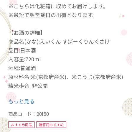
※こちらは化粧箱に収めてお届けします。
※最短で翌営業日の出荷となります。
【お酒の詳細】
商品名(かな):えいくん すぱーくりんぐさけ
品目:日本酒
内容量:720ml
酒種:普通酒
原材料名:米(京都府産米)、米こうじ(京都府産米)
精米歩合: 非公開
アルコール分:13度
もっと見る
味の特徴:やや辛口、淡麗
お奨めの飲み方:冷やして
商品コード：
20150
おすすめ商品
贈答用おすすめ
シャンパン製法を応用して仕上げた齊藤酒造初