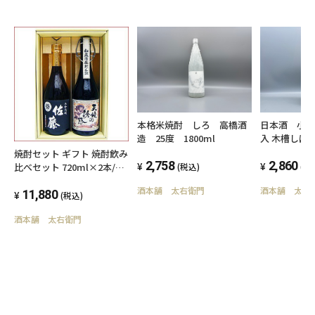
本格米焼酎 しろ 高橋酒
日本酒 小野
造 25度 1800ml
入 木槽し
1800ml
焼酎セット ギフト 焼酎飲み
2,758
2,860
比べセット 720ml×2本/佐
(税込)
(税
藤黒・天使の誘惑/本格焼酎
酒本舗 太右衛門
酒本舗 太右
飲み比べセット/佐藤酒造佐
11,880
(税込)
藤黒、西酒造天使の誘惑/焼
酒本舗 太右衛門
酎