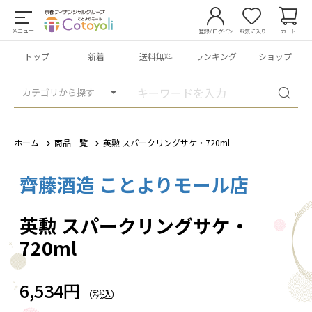
メニュー
登録/ログイン
お気に入り
カート
トップ
新着
送料無料
ランキング
ショップ
カテゴリから探す
ホーム
商品一覧
英勲 スパークリングサケ・720ml
齊藤酒造 ことよりモール店
1
/
2
英勲 スパークリングサケ・
720ml
6,534円
（税込）