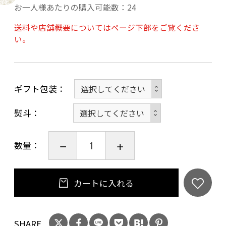
お一人様あたりの購入可能数：24
の本格的発泡性日本酒です。
当商品は瓶内二次発酵を行う製法を採用し、シ
送料や店舗概要についてはページ下部をご覧くださ
い。
ャンパン同様にきめ細かく豊かな泡と美しく澄
んだ液色が特徴のお酒です。
穏やかな柑橘系の果実香とキレの良い中口の味
ギフト包装
わいで食中もスイスイお飲みいただける香味と
熨斗
なっております。
数量：
インターナショナルワインチャレンジ2022にお
いてブロンズメダルを受賞し、国際的な評価も
高まっております。
カートに入れる
20歳未満の飲酒は法律で禁止されています。当
店は20歳未満の方への酒類の販売はいたしてお
SHARE