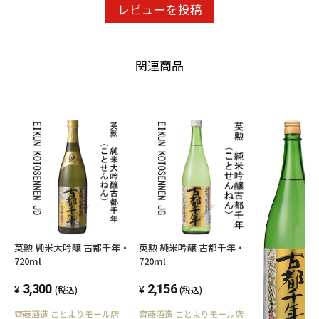
レビューを投稿
関連商品
英勲 純米大吟醸 古都千年・
英勲 純米吟醸 古都千年・
720ml
720ml
3,300
2,156
(税込)
(税込)
齊藤酒造 ことよりモール店
齊藤酒造 ことよりモール店