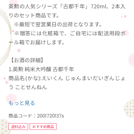
英勲の人気シリーズ「古都千年」720ml、2本入
りのセット商品です。
※最短で翌営業日の出荷となります。
※贈答には化粧箱で、ご自宅には配送用段ボ
ール箱でお届けします。
【お酒の詳細】
1.英勲 純米大吟醸 古都千年
商品名(かな):えいくん じゅんまいだいぎんじょ
う ことせんねん
品目:日本酒 内容量:720ml 酒種:純米大吟醸酒 原
もっと見る
材料名:米(京都府産・祝)、米こうじ(京都府産
米・祝) 精米歩合:45% アルコール分:15度 味の特
商品コード：
2001720137s
徴:中口、普通 お奨めの飲み方:冷やして、室温で
送料込み
おすすめ商品