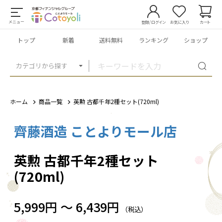
メニュー
登録/ログイン
お気に入り
カート
トップ
新着
送料無料
ランキング
ショップ
カテゴリから探す
ホーム
商品一覧
英勲 古都千年2種セット(720ml)
齊藤酒造 ことよりモール店
1
/
2
英勲 古都千年2種セット
(720ml)
5,999円 ～ 6,439円
（税込）