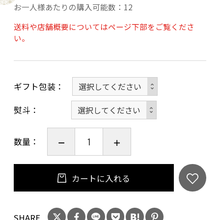
お一人様あたりの購入可能数：12
2.英勲 純米吟醸 古都千年
商品名(かな):えいくん じゅんまいぎんじょう こ
送料や店舗概要についてはページ下部をご覧くださ
い。
とせんねん
品目:日本酒 内容量:720ml 酒種:純米吟醸酒 原材
料名:米(京都府産・祝)、米こうじ(京都府産米・
祝) 精米歩合:55% アルコール分:15度 味の特徴:
ギフト包装
甘口、やや濃醇 お奨めの飲み方:冷やして、室温
熨斗
で、ぬるめの燗で
数量：
20歳未満の飲酒は法律で禁止されています。当
店は20歳未満の方への酒類の販売はいたしてお
カートに入れる
りません。
ご購入時、「ご注文手続き」画面の「お問い合
わせ欄」に、生年月日を必ず入力してくださ
SHARE