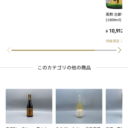
英勲 古都千
(1800ml)
10,912
(
齊藤酒造 こ
このカテゴリの他の商品