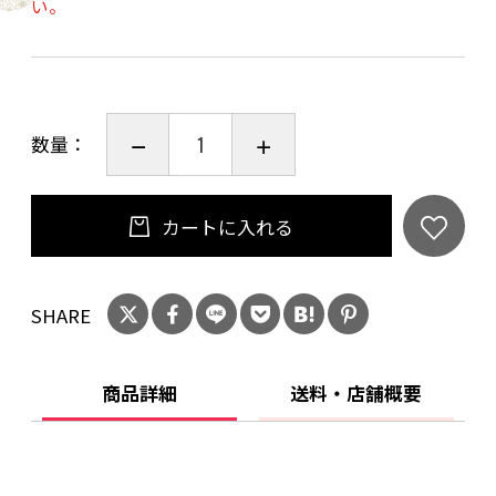
い。
ご購入時、「ご注文手続き」画面の「お問い合
わせ欄」に、生年月日を必ず入力してくださ
い。
ことよりモール会員で生年月日登録済みの方
数量：
は、お問い合わせ欄への入力は不要です。
カートに入れる
SHARE
商品詳細
送料・店舗概要