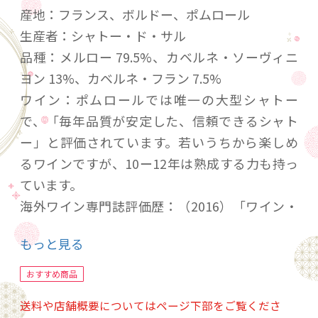
産地：フランス、ボルドー、ポムロール
生産者：シャトー・ド・サル
品種：メルロー 79.5%、カベルネ・ソーヴィニ
ヨン 13%、カベルネ・フラン 7.5%
ワイン：ポムロールでは唯一の大型シャトー
で、「毎年品質が安定した、信頼できるシャト
ー」と評価されています。若いうちから楽しめ
るワインですが、10ー12年は熟成する力も持っ
ています。
海外ワイン専門誌評価歴：（2016）「ワイン・
エンスージアスト」 93点
もっと見る
20歳未満の飲酒は法律で禁止されています。当
おすすめ商品
店は20歳未満の方への酒類の販売はいたしてお
送料や店舗概要についてはページ下部をご覧くださ
りません。