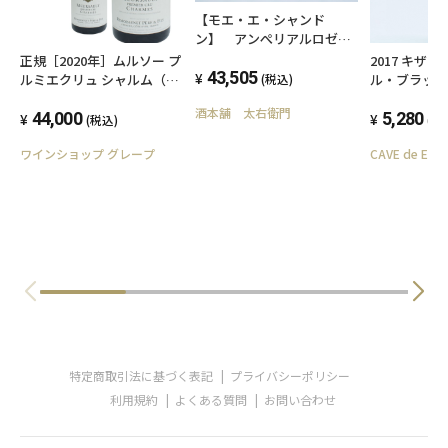
【モエ・エ・シャンド
ン】 アンぺリアルロゼ
750ml×3本 + ブリュッ
正規［2020年］ムルソー プ
2017 キザ
トアンぺリアル750ml×3
43,505
ルミエクリュ シャルム（生
ル・ブラッ
(税込)
本 計6本セット
産者）ドメーヌ ルモワスネ
山洋酒工業
酒本舗 太右衛門
白ワイン フランス ブルゴー
44,000
5,280
(税込)
(税
ニュ シャルドネ プレゼント
ワインショップ グレープ
CAVE de EBI
お祝い 結婚祝い
特定商取引法に基づく表記
プライバシーポリシー
利用規約
よくある質問
お問い合わせ