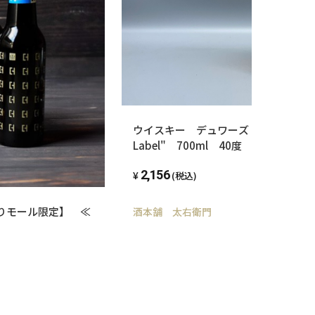
ウイスキー デュワーズ ホワイト・ラベル 
Label" 700ml 40度
2,156
(税込)
りモール限定】 ≪
酒本舗 太右衛門