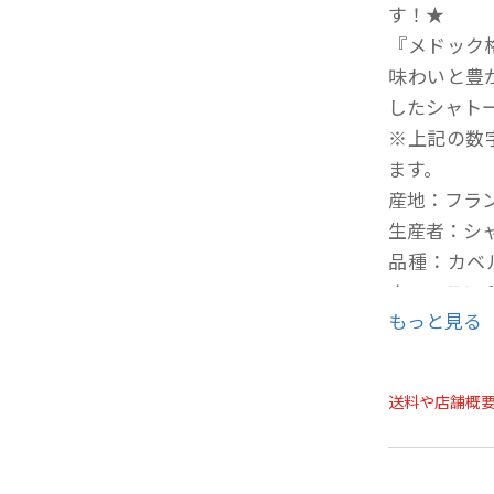
す！★
『メドック
味わいと豊
したシャト
※上記の数
ます。
産地：フラ
生産者：シ
品種：カベル
ネ・フラン 
もっと見る
ワイン：メ
繊細な味わ
最も愛した
送料や店舗概
20歳未満
の方への酒