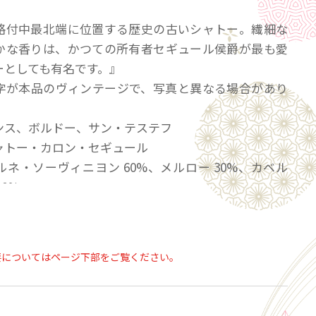
格付中最北端に位置する歴史の古いシャトー。繊細な
かな香りは、かつての所有者セギュール侯爵が最も愛
ーとしても有名です。』
字が本品のヴィンテージで、写真と異なる場合があり
ンス、ボルドー、サン・テステフ
ャトー・カロン・セギュール
ネ・ソーヴィニヨン 60%、メルロー 30%、カベル
10%
ドック格付中最北端に位置する歴史の古いシャトー。
いと豊かな香りは、かつての所有者セギュール侯爵が
シャトーとしても有名です。
要についてはページ下部をご覧ください。
の飲酒は法律で禁止されています。当店は20歳未満
類の販売はいたしておりません。