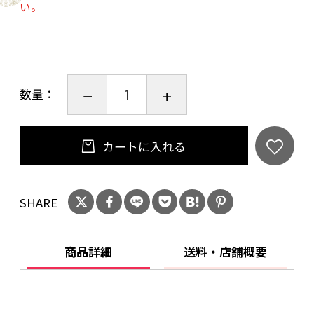
い。
れている阿部 瑞樹様です。
【京風】とのコラボレーションが現実となり
【京風】がアート家電になりました。
数量：
＊浮遊ウィルス不活性化の試験結果は、株式会
社食環境衛生研究所 試験番号：217714Ｎによ
り判定されています。
カートに入れる
≪仕様・機能≫
SHARE
品名：京風
型式：KF55-MA-2
本体外形寸法：幅276×奥行276×高さ570mm
商品詳細
送料・店舗概要
本体重さ：6.6kg
適用床面積：55㎡
吸気口：前後左右4面 下位