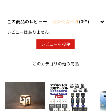
清浄時間：Sleep 135㎡/h・弱270㎡/h・強460
㎡/f
風量：3段階調節(Sleep・弱・強)
この商品のレビュー
☆☆☆☆☆ 0
(0件)
動作音：50db
レビューはありません。
フィルター(筒型)：Photo Catalyst Coating(光
触媒コーティング) Activated Carbon(活性炭)
レビューを投稿
PM2.5対応
機能表示：フィルター 交換時期(LED)
このカテゴリの他の商品
ダストレベル デジタル数値
空気清浄レベル (LED:緑・青・赤)
その他：タイマー チャイルドロック
認証：PSE適合同等試験