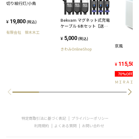
切り絵行灯/小鳥
Bekvam マグネット式充電
19,800
(税込)
ケーブル 6本セット【送料
無料】
有限会社 笹木木工
5,000
(税込)
京風
きわみOnlineShop
115,500
70%OFF
ＭＩＲＡＩ
特定商取引法に基づく表記
プライバシーポリシー
利用規約
よくある質問
お問い合わせ