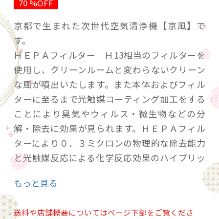
70 %OFF
京都で生まれた次世代空気清浄機【京風】で
す。
ＨＥＰＡフィルター Ｈ13相当のフィルターを
使用し、クリーンルームと変わらないクリーン
な風が噴出いたします。また本体およびフィル
ターに至るまで光触媒コーティング加工をする
ことにより臭気やウィルス・微生物などの分
解・除去に効果が見られます。ＨＥＰＡフィル
ターにより０．３ミクロンの物理的な除去能力
と光触媒反応による化学反応効果のハイブリッ
ド除去により、世界最高レベルの浮遊ウィルス
もっと見る
の不活性化というテスト結果を出すことができ
ました。
送料や店舗概要についてはページ下部をご覧くださ
今回のモデルは、アーティストとしてご活躍さ