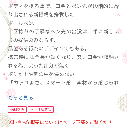
ボディを捻る事で、口金とペン先が段階的に繰
り出される新機構を搭載した
ボールペン。
二回捻りの丁寧なペン先の出没は、単に新しい
形の提供のみならず、
品位ある行為のデザインでもある。
携帯時には全長が短くなり、又、口金が収納さ
れる為、尖った部分が無く
ポケットや鞄の中を傷めない。
「カッコよさ、スマート感、素材から感じられ
る時間軸」をテーマに
もっと見る
「万年筆の付録としてのボールペンではない、
主役としてのボールペン」を
送料込み
おすすめ商品
目指した新ブランド。
送料や店舗概要についてはページ下部をご覧くださ