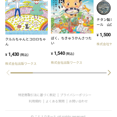
チタン製ミ
ール 山口
1,500
(税
ぼく、ちきゅうかんさつた
クルルちゃんとコロロちゃ
い
株式会社ヤス
ん
1,540
(税込)
1,430
(税込)
株式会社出版ワークス
株式会社出版ワークス
特定商取引法に基づく表記
プライバシーポリシー
利用規約
よくある質問
お問い合わせ
© ことよりモール all rights reserved.