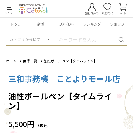
メニュー
登録/ログイン
お気に入り
カート
トップ
新着
送料無料
ランキング
ショップ
カテゴリから探す
ホーム
商品一覧
油性ボールペン【タイムライン】
三和事務機 ことよりモール店
1
/
3
油性ボールペン【タイムライ
ン】
5,500円
（税込）