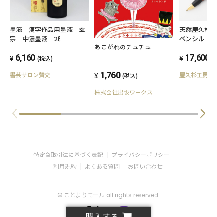
天然屋久杉
墨液 漢字作品用墨液 玄
ペンシル
宗 中濃墨液 2ℓ
あこがれのチュチュ
17,600
6,160
(
(税込)
1,760
屋久杉工房京~k
書芸サロン賛交
(税込)
株式会社出版ワークス
特定商取引法に基づく表記
プライバシーポリシー
利用規約
よくある質問
お問い合わせ
© ことよりモール all rights reserved.
購入する