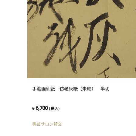
手漉画仙紙 仿老灰紙（未晒） 半切
6,700
(税込)
書芸サロン賛交