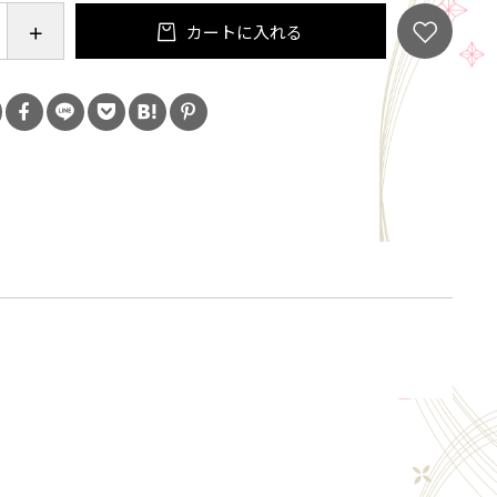
勤務。2016年、「はまだぴこ」の名でイラストレータ
カートに入れる
2017年、電子書籍絵本『キミノ、トナリ』をリリー
『500年で1番難しい注文』『ネコの言い分、ネズミの
などを発売(すべて電子書籍)し、電子書籍販売サイトの
ングで、高いセールスを記録。2018年、八王子市で初
画展)を開催。2018年、『ART BOOK SELECTED
RATION 動物を描き出す作家116名のアートブック作品集
(東方出版)に参加。