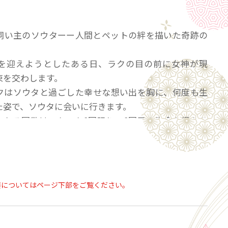
】
飼い主のソウターー人間とペットの絆を描いた奇跡の
を迎えようとしたある日、ラクの目の前に女神が現
束を交わします。
クはソウタと過ごした幸せな想い出を胸に、何度も生
た姿で、ソウタに会いに行きます。
れる回数は、たった9回限り」――9回目の生命を得たラ
に出会った光景とは！？
いて】
し 1956年、神戸に生まれる。大学卒業後、大手書店チ
要についてはページ下部をご覧ください。
。 2010年、役員を退任。 2011年、株式会社出版ワ
立し、代表取締役に就任。 やまぐち ぴこ 福岡県生ま
経済学部卒業。2006年から5年間、公認会計士として