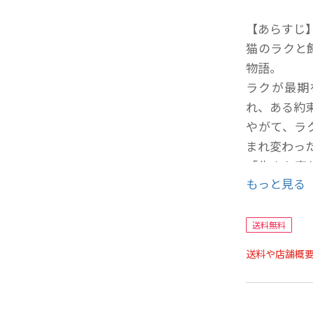
【あらすじ
猫のラクと
物語。
ラクが最期
れ、ある約
やがて、ラ
まれ変わっ
「生まれ変わ
もっと見る
クが、最後
【著者につ
送料無料
くどう かず
送料や店舗概
ェーンに入社
ークスを設
れ。九州大学