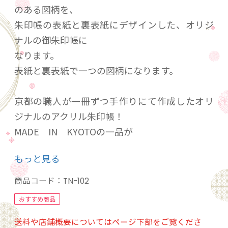
のある図柄を、
朱印帳の表紙と裏表紙にデザインした、オリジ
ナルの御朱印帳に
なります。
表紙と裏表紙で一つの図柄になります。
京都の職人が一冊ずつ手作りにて作成したオリ
ジナルのアクリル朱印帳！
MADE IN KYOTOの一品が
あなたの大切な思い出の品になることでしょ
もっと見る
う。
商品コード：
TN-102
画像は商品の色には出来るだけ近い色になるよ
おすすめ商品
うにつとめておりますが、
送料や店舗概要についてはページ下部をご覧くださ
お使いのモニター環境によって異なる場合がご