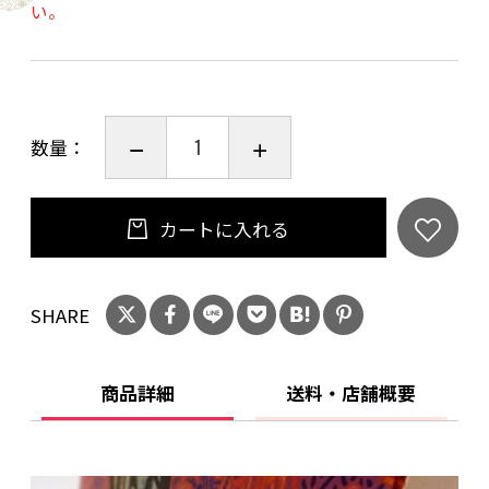
い。
ざいます。
あらかじめ御了承くださいませ。
作成当時より材料が高騰しておりますので、
この金額での販売は現状在庫分のみです。
数量：
カートに入れる
SHARE
商品詳細
送料・店舗概要