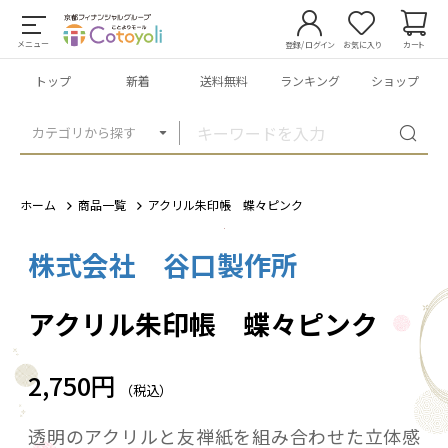
メニュー
登録/ログイン
お気に入り
カート
トップ
新着
送料無料
ランキング
ショップ
カテゴリから探す
ホーム
商品一覧
アクリル朱印帳 蝶々ピンク
株式会社 谷口製作所
1
/
4
アクリル朱印帳 蝶々ピンク
2,750円
（税込）
透明のアクリルと友禅紙を組み合わせた立体感