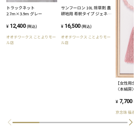
トラックネット
サンフーロン 10L 除草剤 農
2.7m×3.9m グレー
耕地用 希釈タイプ ジェネリ
ック農薬 大成農材
12,400
16,500
(税込)
(税込)
オオチワークス ことよりモー
オオチワークス ことよりモー
ル店
ル店
【女性用念
〈本絹房〉
7,700
(税
京念珠 福永念