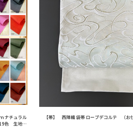
ｍ ナチュラル
【帯】 西陣織 袋帯 ローブデコル
全19色 生地見