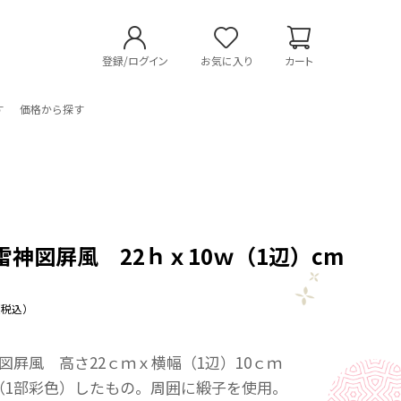
登録/ログイン
お気に入り
カート
す
価格から探す
雷神図屛風 22ｈｘ10ｗ（1辺）cm
（税込）
図屛風 高さ22ｃｍｘ横幅（1辺）10ｃｍ
（1部彩色）したもの。周囲に緞子を使用。