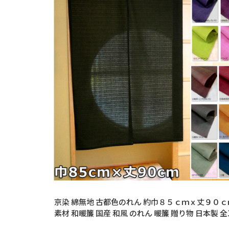
京染 綿無地 古都色のれん 約巾８５ｃｍｘ丈９０ｃ
素材 和暖簾 国産 和風 のれん 暖簾 贈り物 日本製 
本無料発送！！