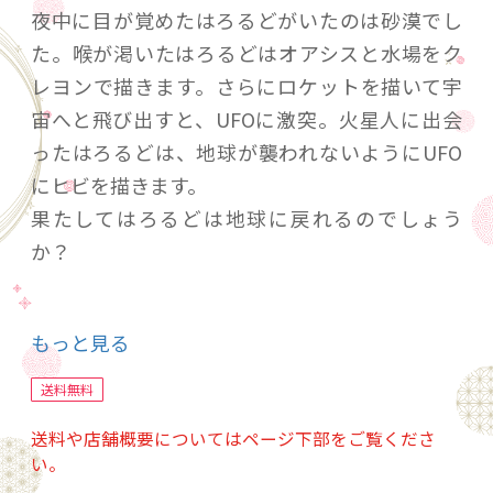
夜中に目が覚めたはろるどがいたのは砂漠でし
た。喉が渇いたはろるどはオアシスと水場をク
レヨンで描きます。さらにロケットを描いて宇
宙へと飛び出すと、UFOに激突。火星人に出会
ったはろるどは、地球が襲われないようにUFO
にヒビを描きます。
果たしてはろるどは地球に戻れるのでしょう
か？
【著者プロフィール】
もっと見る
クロケット・ジョンソン
1906年ニューヨーク生まれ。漫画家として『バ
送料無料
ーナビー』で人気を得て、ディズニーやモーリ
送料や店舗概要についてはページ下部をご覧くださ
ス・センダックやヘレン・オクセンバリーなど
い。
多くのアーティストに影響を与えた。代表作