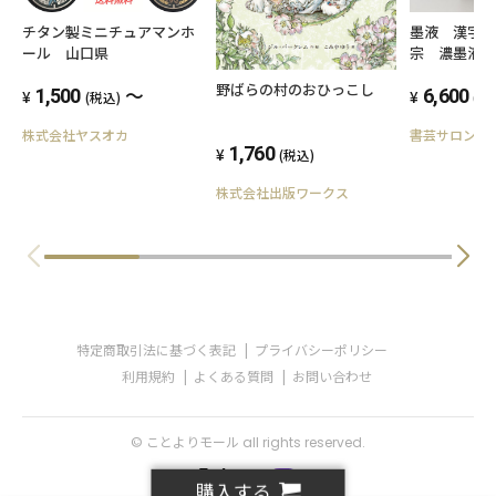
チタン製ミニチュアマンホ
墨液 漢字
ール 山口県
宗 濃墨液 
野ばらの村のおひっこし
～
1,500
6,600
(税込)
(税
株式会社ヤスオカ
書芸サロン賛
1,760
(税込)
株式会社出版ワークス
特定商取引法に基づく表記
プライバシーポリシー
利用規約
よくある質問
お問い合わせ
© ことよりモール all rights reserved.
購入する