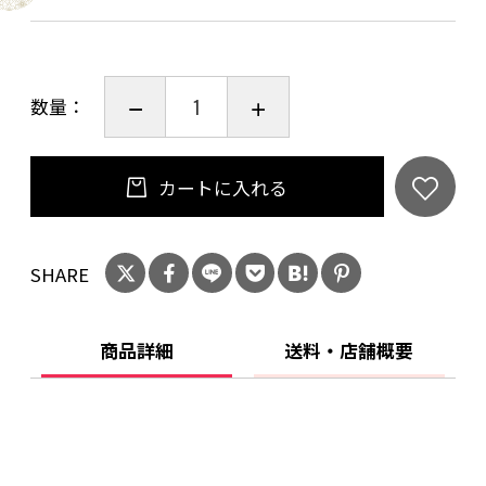
『はろるどとむらさきのくれよん』は、ブルー
リボン賞を受賞。
数量：
【翻訳者プロフィール】
小宮 由
翻訳家。今までに翻訳を手掛けた本は今年で100
カートに入れる
冊を越える。主な作品に『あいちゃんのワンピ
ース』（講談社）、訳書に『せかいいちおいし
SHARE
いスープ』(岩波書店)、『たんじょうびおめでと
う！』(好学社)などがある。
商品詳細
送料・店舗概要