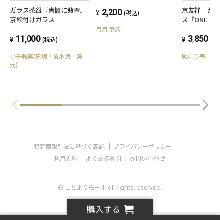
ガラス茶盌『青楓に翡翠』
京友禅 が
2,200
(税込)
京絵付けガラス
ス『ONE T
ノトーン
弓月 京店
11,000
3,850
(税込)
(税
小手鞠窯(京焼・清水焼 窯
岡山工芸
元)
特定商取引法に基づく表記
プライバシーポリシー
利用規約
よくある質問
お問い合わせ
© ことよりモール all rights reserved.
購入する