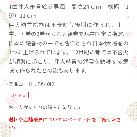
4曲伴大納言絵巻屛風 高さ24ｃｍ 横幅（1
辺）11ｃｍ
伴大納言絵巻は平安時代後期に作られ、上、
中、下巻の3巻からなる絵巻で現在国宝に指定。
日本の絵巻物の中でも名作とされ日本4大絵巻の
1つに上げられています。12世紀の都では不審火
が頻繁に起こり、伴大納言の怨霊を鎮魂する意
味で作られたとの説もあります。
商品コード：
1164012
送料込み
お一人様あたりの購入可能数：5
送料や店舗概要についてはページ下部をご覧くださ
い。