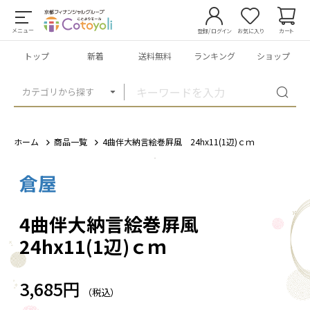
メニュー
登録/ログイン
お気に入り
カート
トップ
新着
送料無料
ランキング
ショップ
カテゴリから探す
ホーム
商品一覧
4曲伴大納言絵巻屛風 24hx11(1辺)ｃｍ
倉屋
1
/
1
4曲伴大納言絵巻屛風
24hx11(1辺)ｃｍ
3,685円
（税込）