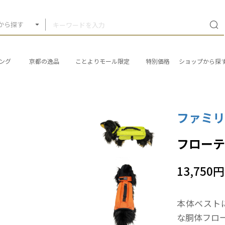
から探す
ング
京都の逸品
ことよりモール限定
特別価格
ショップから探
ファミ
フローテ
13,750円
本体ベスト
な胴体フロ