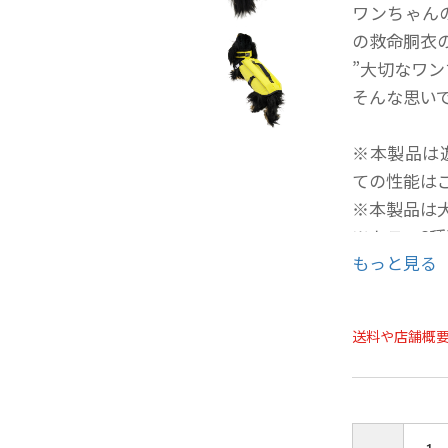
ワンちゃん
の救命胴衣
”大切なワ
そんな思い
※本製品は
ての性能は
※本製品は
※カラー3
もっと見る
送料や店舗概