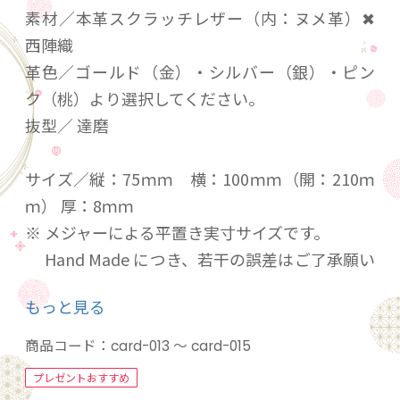
素材／本革スクラッチレザー（内：ヌメ革）✖
西陣織
革色／ゴールド（金）・シルバー（銀）・ピン
ク（桃）より選択してください。
抜型／ 達磨
サイズ／縦：75ｍｍ 横：100ｍｍ（開：210ｍ
ｍ） 厚：8ｍｍ
※ メジャーによる平置き実寸サイズです。
Hand Made につき、若干の誤差はご了承願い
ます。
もっと見る
「西陣織」と「本革」を融合したレザーアイテ
商品コード：
card-013 ～ card-015
ムです。
プレゼントおすすめ
京都の伝統工芸品として名高い「西陣織」と、