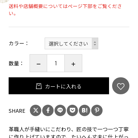
送料や店舗概要についてはページ下部をご覧くださ
珍しい風合いの「スクラッチレザー」の組み合
い。
わせにより、オシャレなカードケースに仕上が
りました。
カードポケットは左に１つ、右に２つありま
カラー
す。
カードケースはシャツの胸ポケットにも収まる
ので、気軽に素早く活用でき、交通系icカードケ
数量：
ースとしても最適です。
伝統工芸品の和柄をアクセントにしたレザーア
カートに入れる
イテムなので、大切な方へのプレゼントとしても
お勧めします。
綺麗に映えるカラーなので、女性にも人気です。
SHARE
革職人が手縫いにこだわり、匠の技で一つ一つ丁寧
に作り上げていますので、たいへん丈夫に仕上がっ