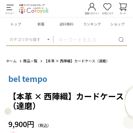
メニュー
登録/ログイン
お気に入り
カート
トップ
新着
送料無料
ランキング
ショップ
カテゴリから探す
ホーム
商品一覧
【本革 × 西陣織】カードケース（達磨）
bel tempo
1
/
11
【本革 × 西陣織】カードケース
（達磨）
9,900円
（税込）