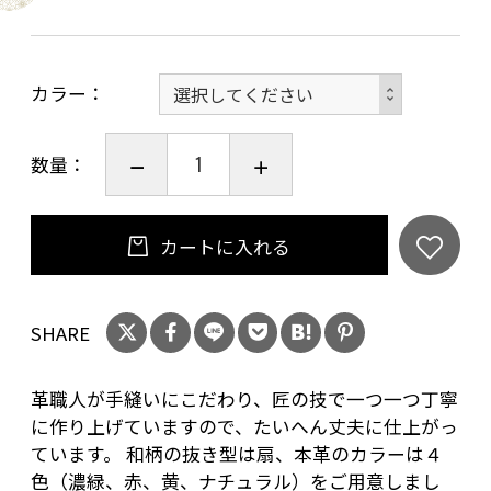
した。
カードポケットは左に１つ、右に２つありま
カラー
す。
カードケースはシャツの胸ポケットにも収まる
ので、気軽に素早く活用でき、交通系icカードケ
数量：
ースとしても最適です。
伝統工芸品の和柄をアクセントにしたレザーア
カートに入れる
イテムなので、大切な方へのプレゼントとしても
お勧めします。
SHARE
革職人が手縫いにこだわり、匠の技で一つ一つ丁寧
に作り上げていますので、たいへん丈夫に仕上がっ
ています。 和柄の抜き型は扇、本革のカラーは４
色（濃緑、赤、黄、ナチュラル）をご用意しまし