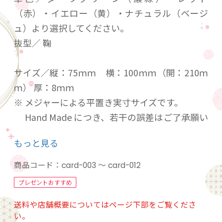
（赤）・イエロー（黄）・ナチュラル（ベージ
ュ）より選択してください。
抜型／ 鞠
サイズ／縦：75ｍｍ 横：100ｍｍ（開：210ｍ
ｍ） 厚：8ｍｍ
※ メジャーによる平置き実寸サイズです。
Hand Made につき、若干の誤差はご了承願い
ます。
もっと見る
「西陣織」と「本革」を融合したレザーアイテ
商品コード：
card-003 ～ card-012
ムです。
プレゼントおすすめ
伝統工芸品として名高い「京都西陣織」と、丈
送料や店舗概要についてはページ下部をご覧くださ
夫で使い勝手の良い「牛本革」の組み合わせる
い。
ことで、オシャレなカードケースに仕上がりま