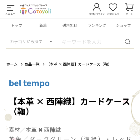
メニュー
登録/ログイン
お気に入り
カート
トップ
新着
送料無料
ランキング
ショップ
カテゴリから探す
ホーム
商品一覧
【本革 × 西陣織】カードケース（鞠）
bel tempo
1
/
14
【本革 × 西陣織】カードケース
（鞠）
素材／本革 ✖ 西陣織
革色／ダークグリーン（濃緑）・レッド