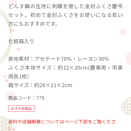
どんす織の生地に刺繍を施した金封ふくさ慶弔
セット。初めて金封ふくさをお使いになる若い
方にもおすすめです。
化粧箱入り
表地素材：アセテート70％・レーヨン30％
ふくさ本体サイズ：約12×20cm(慶事用・弔事
用各1枚）
箱サイズ：約26×21×2cm
商品コード：
775
おすすめ商品
送料や店舗概要についてはページ下部をご覧くださ
い。