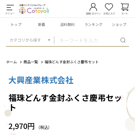
メニュー
登録/ログイン
お気に入り
カート
トップ
新着
送料無料
ランキング
ショップ
カテゴリから探す
ホーム
商品一覧
福珠どんす金封ふくさ慶弔セット
大興産業株式会社
1
/
1
福珠どんす金封ふくさ慶弔セッ
ト
2,970円
（税込）