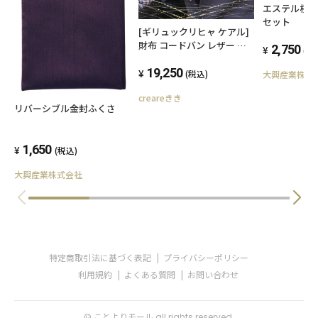
エステル桜
セット
[ギリュックリヒャ ケアル]
財布 コードバン レザー 二
2,750
(税
つ折り財布 メンズ 小銭入れ
付き 名入れ無料 お父さん
19,250
(税込)
大興産業株式
誕生日 プレゼント GK-010
creareきき
(5/variation)
リバーシブル金封ふくさ
1,650
(税込)
大興産業株式会社
特定商取引法に基づく表記
プライバシーポリシー
利用規約
よくある質問
お問い合わせ
© ことよりモール all rights reserved.