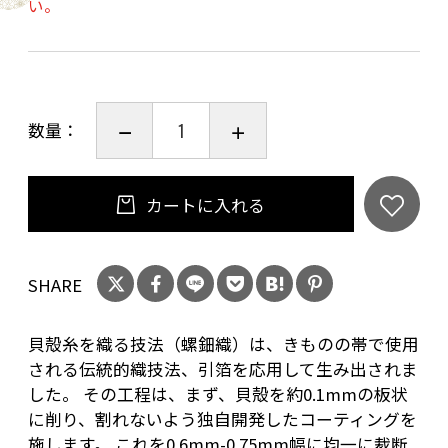
い。
重さ：35g
素材：
数量：
Silk 67%
Polyester 24%
カートに入れる
Shell 9%
SHARE
Leather：Cowhide(Italian Leather)
貝殻糸を織る技法（螺鈿織）は、きものの帯で使用
される伝統的織技法、引箔を応用して生み出されま
Lining：Polyester
した。 その工程は、まず、貝殻を約0.1mmの板状
に削り、割れないよう独自開発したコーティングを
施します。 これを0.6mm-0.75mm幅に均一に裁断