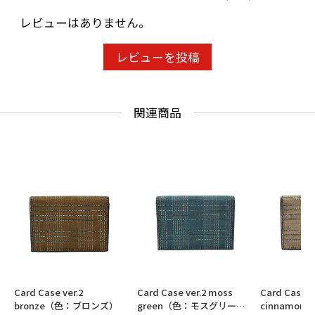
レビューはありません。
レビューを投稿
関連商品
Card Case ver.2
Card Case ver.2 moss
Card Case v
bronze（色：ブロンズ）
green（色：モスグリー
cinnamo