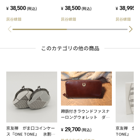
ン）
ジ（色：シ
38,500
38,500
38,995
(税込)
(税込)
(
民谷螺鈿
民谷螺鈿
民谷螺鈿
このカテゴリの他の商品
蹄鉄付きラウンドファスナ
ーロングウォレット ダー
クブラウン
京友禅 がま口コインケー
京友禅 念珠
29,700
(税込)
ス『ONE TONE』 氷割
TONE』 
モノトーン
ン