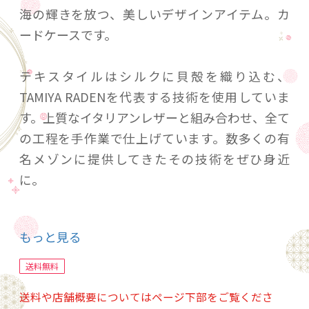
海の輝きを放つ、美しいデザインアイテム。カ
ードケースです。
テキスタイルはシルクに貝殻を織り込む、
TAMIYA RADENを代表する技術を使用していま
す。上質なイタリアンレザーと組み合わせ、全て
の工程を手作業で仕上げています。数多くの有
名メゾンに提供してきたその技術をぜひ身近
に。
もっと見る
色：シナモン
送料無料
サイズ：W10.5cm × D7.5cm × H1.5cm
送料や店舗概要についてはページ下部をご覧くださ