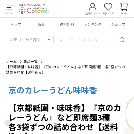
メニュー
登録/ログイン
お気に入り
カート
トップ
新着
送料無料
ランキング
ショップ
カテゴリから探す
ホーム
商品一覧
【京都祇園・味味香】『京のカレーうどん』など即席麺3種 各3袋ずつの
詰め合わせ【送料込み】
京のカレーうどん味味香
1
/
6
【京都祇園・味味香】『京のカ
レーうどん』など即席麺3種
各3袋ずつの詰め合わせ【送料