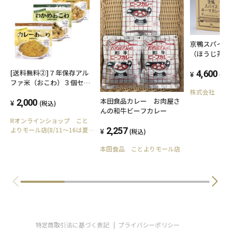
京鴨スパイ
（ほうじ茶カ
ト
[送料無料②]７年保存アル
4,600
(税
ファ米（おこわ）３個セッ
株式会社 古
ト 五目・カレー・わか
本田食品カレー お肉屋さ
め 各１個
2,000
(税込)
んの和牛ビーフカレー
Rオンラインショップ こと
2,257
よりモール店(8/11～16は夏
(税込)
季休業)
本田食品 ことよりモール店
特定商取引法に基づく表記
プライバシーポリシー