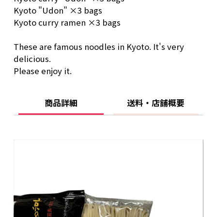
■保存方法：直射日光・高温・多湿をさけ、常
Kyoto "Udon" ×3 bags
温で保存して下さい。
Kyoto curry ramen ×3 bags
■賞味期限：製造より365日
These are famous noodles in Kyoto. It's very
delicious.
Please enjoy it.
商品詳細
送料・店舗概要