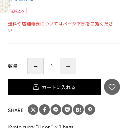
全ての即席麺に香辛料の名店やまつ辻田の希少
な国内産「本鷹一味(一口タイプ）」が付き、お
送料込み
好みで振りかけて頂きますと更に風味が増しま
送料や店舗概要についてはページ下部をご覧くださ
す。
い。
お鍋1つで簡単便利に作れ、お日持ちもするので
贈りものにもご好評の詰め合わせです。
■内容量 ：京のカレーうどん100.3g×3
数量：
（めん80g、スープ20g、薬味0.3g)
京のおうどん92.3g×3
（めん80g、スープ12g、薬味0.3ｇ）
カートに入れる
京の和風だしカレーらーめん
107.3g×3
SHARE
（めん70g、スープ37g、薬味
0.3g）
Kyoto curry "Udon" ×3 bags