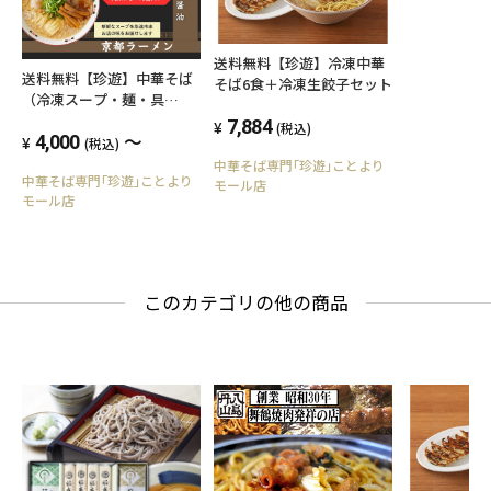
送料無料【珍遊】冷凍中華
送料無料【珍遊】中華そば
そば6食＋冷凍生餃子セット
（冷凍スープ・麺・具
材）】
7,884
(税込)
～
4,000
(税込)
中華そば専門｢珍遊｣ことより
中華そば専門｢珍遊｣ことより
モール店
モール店
このカテゴリの他の商品