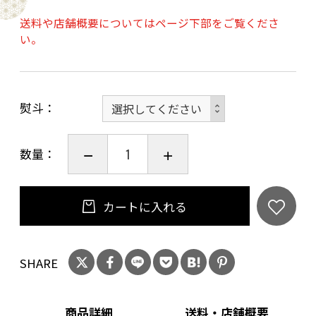
となっております。
送料や店舗概要についてはページ下部をご覧くださ
い。
見た目こってり、後味サッパリ、京都ラーメンの
源流の中華そばは、毎日食せるほど飽きのこな
い、老若男女問わず愛され、心がほっとするラ
熨斗
ーメンです。
珍遊河原町六角店で作った出来立てのスープを
数量：
ブラストチラーにて急速冷凍後、真空包装機で
包装し、お店の味をそのままお届けいたしま
す。
カートに入れる
＜珍遊オリジナル餃子＞
お店でも大人気の珍遊オリジナル餃子。
SHARE
＜賞味期限＞製造から30日（要冷凍）
商品詳細
送料・店舗概要