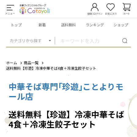
メニュー
登録/ログイン
お気に入り
カート
トップ
新着
送料無料
ランキング
ショップ
カテゴリから探す
ホーム
商品一覧
送料無料【珍遊】冷凍中華そば4食＋冷凍生餃子セット
中華そば専門｢珍遊｣ことよりモ
1
/
5
ール店
送料無料【珍遊】冷凍中華そば
4食＋冷凍生餃子セット