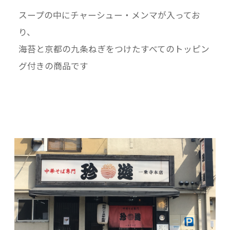
※本品製造工場では、えび、卵を含む製品 を生
スープの中にチャーシュー・メンマが入ってお
産しています。
り、
※本品は生ものです。火が通るまで十分に加熱
海苔と京都の九条ねぎをつけたすべてのトッピン
してください。
グ付きの商品です
＜配送方法＞佐川急便・ヤマト運輸冷凍クール
便
配達外のエリア：離島
品質管理の観点から商品をお届けすることが出
来ません。
ご購入いただいた場合はキャンセル処理させて
いただきます。予めご了承ください。