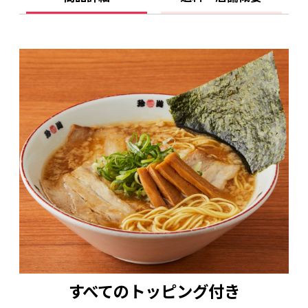
＜内容量＞
ー冷凍中華そばー
具入りスープ（チャーシュー・メンマ入）：
381g×4個
麺：120g×4個
ねぎ：15g×4個
のり：1g×4個
※原材料に小麦・卵・大豆・鶏肉・豚肉・ごま
を含みます
※本品で使用するめんは、そば、卵を含む場所
で製造しております。
ー冷凍生餃子ー
餃子20個入（428g） 1パック（冷凍）
※原材料に小麦・乳成分・ごま・大豆・豚肉を
すべてのトッピング付き
含みます