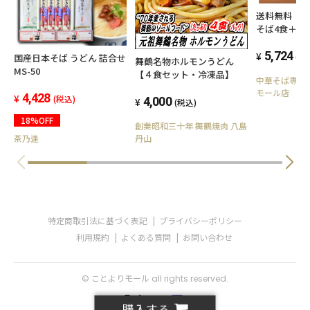
送料無料【
そば4食＋冷
5,724
(税
国産日本そば うどん 詰合せ
舞鶴名物ホルモンうどん
MS-50
【４食セット・冷凍品】
中華そば専門
モール店
4,428
(税込)
4,000
(税込)
18%OFF
創業昭和三十年 舞鶴焼肉 八島
丹山
茶乃逢
特定商取引法に基づく表記
プライバシーポリシー
利用規約
よくある質問
お問い合わせ
© ことよりモール all rights reserved.
購入する