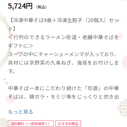
5,724円
（税込）
【冷凍中華そば4食＋冷凍生餃子（20個入）セッ
ト】
＜行列のできるラーメン街道・老舗中華そばを
ギフトに＞
スープの中にチャーシューメンマが入っており、
具材には京野菜の九条ねぎ、海苔をお付けしま
す。
中華そば一本にこだわり続けた「珍遊」の中華
そばは、鶏ガラ・モミジ等をじっくりと炊き出
したコラーゲンたっぷりの白湯スープに老舗の
もっと見る
醤油でまろやかな風味を加え、仕上げに新鮮な
背脂をチャッチャと振り、一杯入魂の中華そば
送料無料（一部地域除く）
おすすめ商品