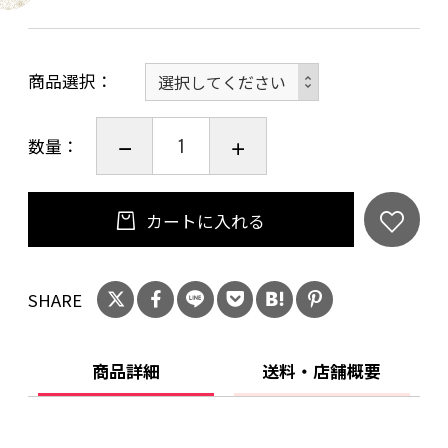
商品番号１：さくらちらし
商品番号２：麻紺
商品番号３：浜千鳥
商品選択
商品番号４：うさぎ
商品番号５：二色水流さくら
数量：
商品番号６：青海波
商品番号７：とんぼ
カートに入れる
商品番号８：ひょうたん
商品番号９：龍
商品番号１０：鶴亀
SHARE
商品番号１１：富士山
商品番号１２：七宝
商品詳細
送料・店舗概要
商品番号１３：さくら
商品番号１４：折鶴
商品番号１５：市松