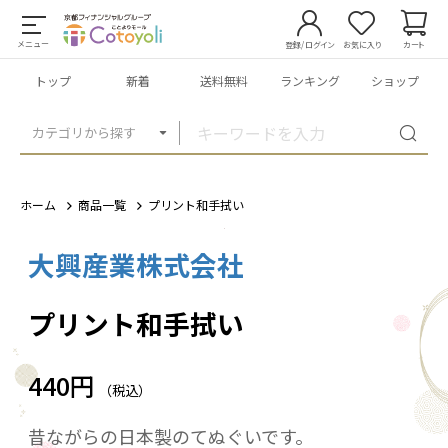
メニュー
登録/ログイン
お気に入り
カート
トップ
新着
送料無料
ランキング
ショップ
カテゴリから探す
ホーム
商品一覧
プリント和手拭い
大興産業株式会社
1
/
9
プリント和手拭い
440円
（税込）
昔ながらの日本製のてぬぐいです。