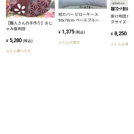
枕カバー ピローケース
掛け布団カバ
50x70cm ペールブルー フ
グサイズ オ
【職人さんの手作り】おじ
ァスナータイプ 日本製 綿
230x210cm
ゃみ座布団
100% オールシーズン 高級
1,375
(税込)
高級ブロード
8,250
(税
ブロード SWING COLOR 国
ン 洗える 
5,280
(税込)
ふとんの青木
産生地 洗える ウォッシャブ
ふとんの青木
洗濯可能 フ
ル まくらかばー マクラカバ
SWING CO
ふとん館つただ
ー オリジナル ハンドメイド
社生産 羽毛
用 キングサイズ
団カバー 天然繊
リジナル ハ
んかばー