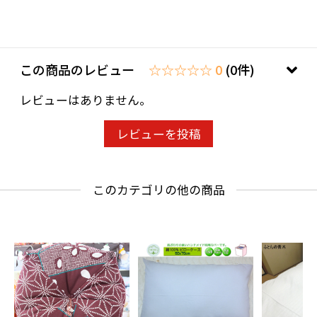
商品番号１６：縁起ちらし
商品番号１７：二色水流金魚
商品番号１８：矢絣
この商品のレビュー
☆☆☆☆☆ 0
(0件)
商品番号１９：もみじ
レビューはありません。
商品番号２０：鮫小紋
レビューを投稿
このカテゴリの他の商品