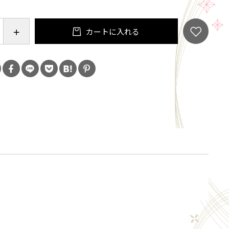
ず味わって頂ければと思っています。
カートに入れる
高さ88㎜
 容量200cc(八分目)
〇、食洗機/〇、直火/×
の手作り生産ですので、多少の違いはご了承下さい。