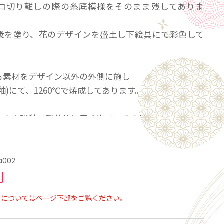
ロ切り離しの際の糸底模様をそのまま残してありま
漿を塗り、花のデザインを盛土し下絵具にて彩色して
る素材をデザイン以外の外側に施し
釉)にて、1260℃で焼成してあります。
しの白磁釉で部分的に青く出ているのは
発色する素材が焼成時に素地を通って
っていき独特の雰囲気になります。
a002
はひとつひとつ彩色した土で盛り上げレリーフになっ
要についてはページ下部をご覧ください。
らかさを焼酎,日本酒,ビール,ジュース,お茶,コーヒ