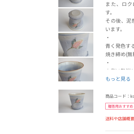
また、ロク
す。
その後、泥
います。
・
青く発色す
焼き締め(無
・
内側は艶消
もっと見る
外側の青く
内側まで入
商品コード：
k
◎デザイン
贈答用おすすめ
ています。
送料や店舗概
磁器土の柔
ー・・・