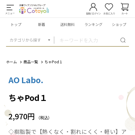
メニュー
登録/ログイン
お気に入り
カート
トップ
新着
送料無料
ランキング
ショップ
カテゴリから探す
ホーム
商品一覧
ちゃPod１
AO Labo.
1
/
5
ちゃPod１
2,970円
（税込）
◇樹脂製で【熱くなく・割れにくく・軽い】ア