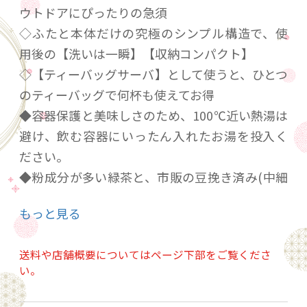
ウトドアにぴったりの急須
◇ふたと本体だけの究極のシンプル構造で、使
用後の【洗いは一瞬】【収納コンパクト】
◇【ティーバッグサーバ】として使うと、ひとつ
のティーバッグで何杯も使えてお得
◆容器保護と美味しさのため、100℃近い熱湯は
避け、飲む容器にいったん入れたお湯を投入く
ださい。
◆粉成分が多い緑茶と、市販の豆挽き済み(中細
挽き)のコーヒーは構造上出にくいです。ご承知
もっと見る
おき下さい。
送料や店舗概要についてはページ下部をご覧くださ
い。
内容量：250ml
サイズ：幅105mm×高さ80mm×奥行105mm