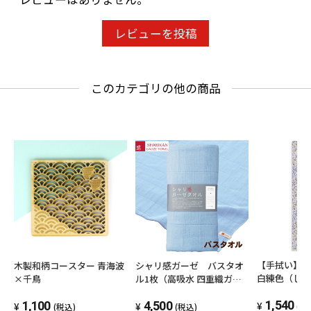
レビューを投稿
このカテゴリの他の商品
【手拭い】
木製和柄コースター 青海波
シャリ感ガーゼ バスタオ
白練色（し
×千鳥
ル1枚（高吸水 四重織ガー
ゼ）（色：ブルー）
1,540
1,100
4,500
(税
(税込)
(税込)