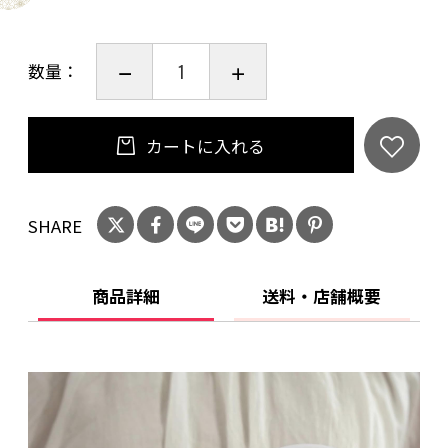
重量：140g
素材：AS樹脂
数量：
ーーーーーーーーーーーーーーーーーー
【株式会社AO Labo.】
カートに入れる
京都府宇治市木幡陣ノ内９－７７
0774-80-4302
SHARE
営業日：平日 9:00～17:00
定休日：土日祝日、平日不定休
商品詳細
送料・店舗概要
※発送は土日祝を除いて、３～４日で発送とさ
せていただきます。
年末年始やお盆など長期休暇の場合はその限り
ではありません。ご了承くださいませ。