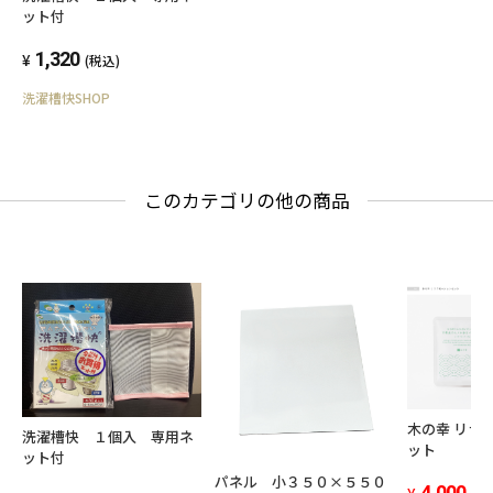
〇本品をそのまま使用すると、不織布が破れる
ット付
場合がありますので、洗濯ネットに入れて使用
1,320
(税込)
してください。
洗濯槽快SHOP
〇ご使用の柔軟剤によっては香りを和らげてし
まう場合があります。
このカテゴリの他の商品
※パッケージ等は予告なく、変更する場合が御
座います。
※洗濯槽の画像について、約２か月間程度、洗
濯槽快を毎日の洗濯に使用した画像となりま
す。洗濯及び洗濯機の状況により、結果は変わ
る場合が御座います。
木の幸 リラ
内容量 約３０ｇ×１袋
洗濯槽快 １個入 専用ネ
ット
ット付
成分 ホタテ貝殻焼成カルシウム１００％
パネル 小３５０×５５０
4,000