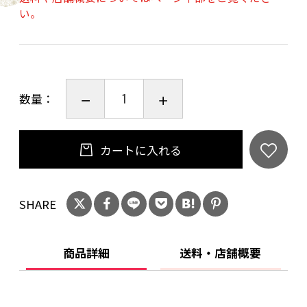
使用方法は簡単で、洗濯物と洗濯洗剤・柔軟剤
い。
と一緒に洗濯するだけ！洗濯終了後も洗濯槽の
中に入れたままでＯＫです。
本品を洗濯ネット等に入れ、洗濯機に洗濯物と
一緒に投入してください。
数量：
※本品には専用ネットは付属しておりませんの
でご注意ください。
カートに入れる
本品１袋で、約３０回使用出来ます。（洗濯機
の種類や洗濯コースなどの環境により、増減す
SHARE
る場合が御座います。）
※ドラム式洗濯機には、「ドラム式洗濯槽快」
又は「洗濯槽快 分包タイプ」をご使用下さ
商品詳細
送料・店舗概要
い。