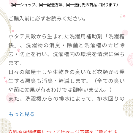
（同一ショップ、同一配送方法、同一送付先の商品に限ります）
ご購入前に必ずお読みください。
ホタテ貝殻から生まれた洗濯用補助剤「洗濯槽
快」、洗濯物の消臭・除菌と洗濯槽のカビ除
去・防止を行い、洗濯槽内の環境を清潔に保ち
ます。
日々の部屋干しや生乾きの臭いなど衣類から発
生する悪臭も消臭・軽減します。（全ての臭い
や菌に効果が有るわけでは御座いません。）
また、洗濯機からの排水によって、排水回りの
ヌメリや悪臭を軽減します。
もっと見る
全自動式・二槽式の洗濯機に御使用出来ます。
送料や店舗概要についてはページ下部をご覧くださ