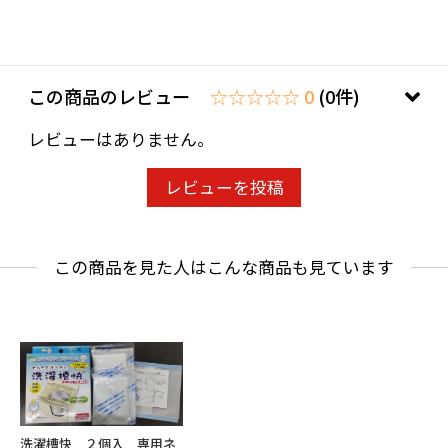
使用上の注意
〇保管の際は高温多湿を避け、子供などの手の
届かない場所に保管してください。
〇本来の用途以外に使用しないでください。弊
この商品のレビュー
☆☆☆☆☆ 0
(0件)
社では責を負いかねます。
レビューはありません。
〇誤って粉末を飲み込んだ場合は水を飲み、目
に入った場合はすぐに洗い流し、念のため医師
レビューを投稿
に相談してください。
〇乾燥機付きの洗濯機で使用する場合は、脱水
この商品を見た人はこんな商品も見ています
が終わった後、本品を洗濯機から取り出してく
ださい。
〇洗濯物が乾燥した後、衣類に粉末が付着して
いる場合は払い落してください。
〇混ぜるな危険と表記されている塩素系商品と
の併用はしないでください。
洗濯槽快 ２個入 専用ネ