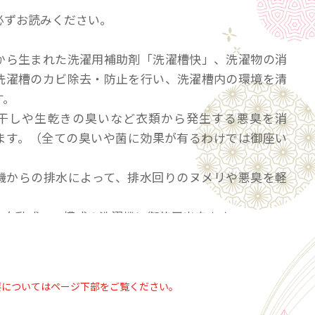
必ずお読みください。
から生まれた洗濯用補助剤「洗濯槽快」、洗濯物の消
洗濯槽のカビ除去・防止を行い、洗濯槽内の環境を清
す。
干しや生乾きの臭いなど衣類から発生する悪臭を消
ます。（全ての臭いや菌に効果が有るわけでは御座い
機からの排水によって、排水回りのヌメリや悪臭を軽
全自動式・二槽式の洗濯機に御使用出来ます。
洗濯物と洗濯洗剤・柔軟剤と一緒に洗濯するだけ！
時、２～３回（約１ｇ）を振りかけてください。（洗
要についてはページ下部をご覧ください。
により、水が掛かりづらい場合が御座いますので、洗
に振りかけていただいても構いません。）