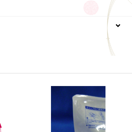
危険と表記されている塩素系商品との併用はしないで
柔軟剤によっては香りを和らげてしまう場合がありま
ジ等は予告なく、変更する場合が御座います。
５０ｇ
テ貝殻焼成カルシウム１００％
カリ性