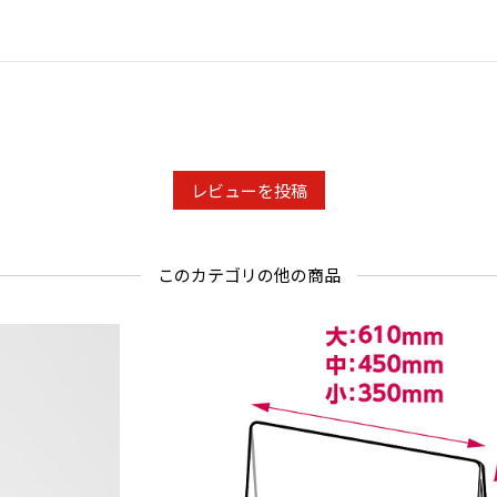
〇混ぜるな
ください。
〇ご使用の
す。
※パッケー
レビューを投稿
内容量 約
成分 ホタ
このカテゴリの他の商品
液性 アル
製造 日本