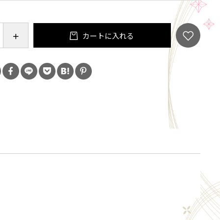
、約５０回使用出来ます。※ご使用になる前に、中蓋
カートに入れる
じ等で取り外してから、お使いください。
種類や使用度・設置環境等の違いにより、多少効果が
は御座います。ご了承下さい。
意
はありません。誤食に注意
は高温多湿を避け、子供などの手の届かない場所に保
さい。
途以外に使用しないでください。弊社では責を負いか
末を飲み込んだ場合は水を飲み、目に入った場合はす
し、念のため医師に相談してください。
乾燥した後、衣類に粉末が付着している場合は払い落
い。