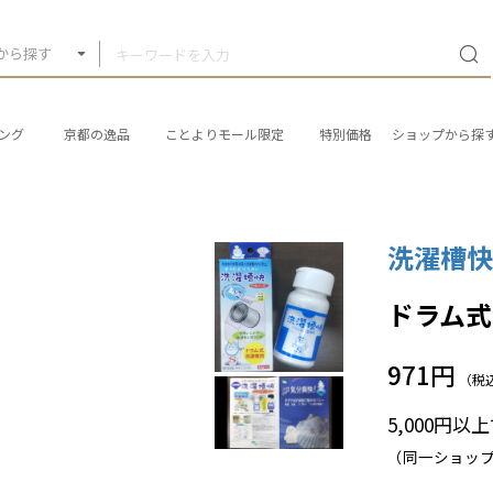
から探す
ング
京都の逸品
ことよりモール限定
特別価格
ショップから探
洗濯槽快
ドラム
971円
（税
5,000円
（同一ショッ