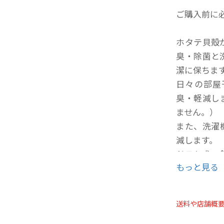
ご購入前に
ホタテ貝殻
臭・除菌と
潔に保ちま
日々の部屋
臭・軽減し
ません。）
また、洗濯
減します。
ドラム式・
もっと見る
使用方法は
洗濯物投入
送料や店舗概
濯機の機種
濯物投入前