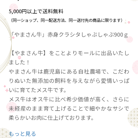
5,000円以上で送料無料
（同一ショップ、同一配送方法、同一送付先の商品に限ります）
「やまさん牛」赤身クラシタしゃぶしゃぶ900ｇ
【やまさん牛】をことよりモールに出品いたし
ました！
やまさん牛は鹿児島にある自社農場で、こだわ
りぬいた無添加の飼料を与えながら愛情いっぱ
いに育てたメス牛です。
メス牛はオス牛に比べ希少価値が高く、さらに
未経産のまま育て上げることで細やかなサシで
柔らかいお肉に仕上げております。
霜降り部位はもちろんのこと、特に甘みが強い
もっと見る
赤身が特徴的です。