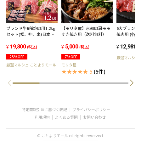
ブランド牛6種焼肉用1.2kg
【モリタ屋】京都肉肩モモ
6大ブランド
セット(松、神、米)日本が
すき焼き用（送料無料）
焼肉用 (各60
誇るブランド牛の食べ比べ
19,800
5,000
12,981
(税込)
(税込)
(
23%OFF
7%OFF
厳選マルシェ
厳選マルシェ ことよりモール
モリタ屋
★★★★★ 5
(6件)
特定商取引法に基づく表記
プライバシーポリシー
利用規約
よくある質問
お問い合わせ
© ことよりモール all rights reserved.