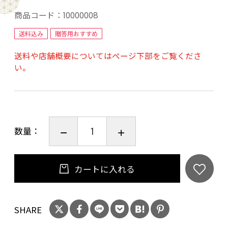
商品コード：
10000008
大阪堺市で創業110年精肉店を営む”やまさん阪
送料込み
贈答用おすすめ
本商店”の国産黒毛和牛やまさん牛の美味しさを
送料や店舗概要についてはページ下部をご覧くださ
是非ご堪能下さい。
い。
【賞味期限】出荷日より冷凍保存にて30日間と
なります。
【配送方法】ヤマト運輸の冷凍便にてお送りい
数量：
たします。
カートに入れる
SHARE