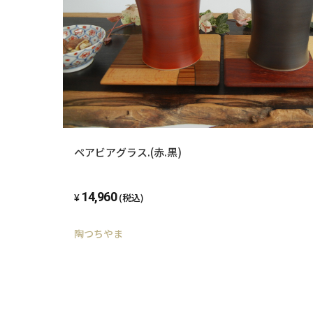
ペアビアグラス.(赤.黒)
14,960
(税込)
陶つちやま