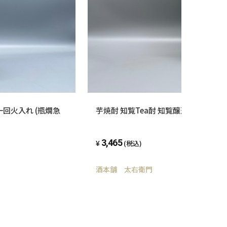
芋焼酎 知覧Tea酎 知覧醸造 1800ml 2
回火入れ (瓶燗急
3,465
(税込)
酒本舗 太右衛門