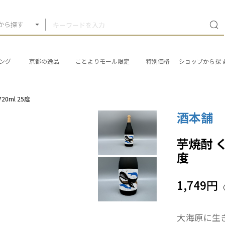
から探す
ング
京都の逸品
ことよりモール限定
特別価格
ショップから探
ml 25度
酒本舗
芋焼酎 
度
1,749円
大海原に生