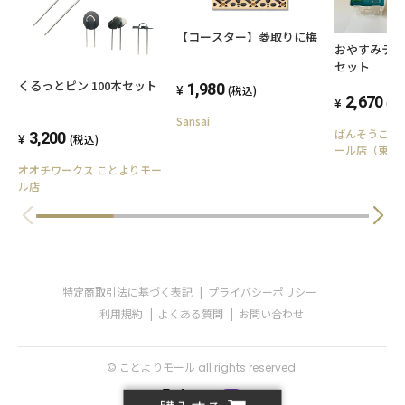
【コースター】菱取りに梅
おやすみテー
セット
くるっとピン 100本セット
1,980
(税込)
2,670
(税
Sansai
ばんそうこう
3,200
(税込)
ール店（東洋
オオチワークス ことよりモー
ル店
特定商取引法に基づく表記
プライバシーポリシー
利用規約
よくある質問
お問い合わせ
© ことよりモール all rights reserved.